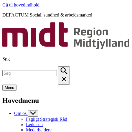
Gå til hovedindhold
DEFACTUM Social, sundhed & arbejdsmarked
Søg
Menu
Hovedmenu
Om os
Fagligt Strategisk Råd
Ledelsen
Medarbejdere