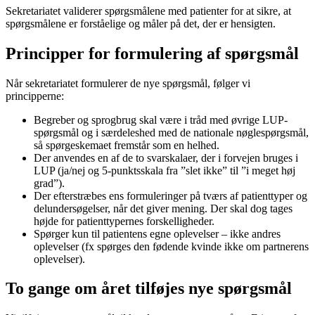
Sekretariatet validerer spørgsmålene med patienter for at sikre, at
spørgsmålene er forståelige og måler på det, der er hensigten.
Principper for formulering af spørgsmål
Når sekretariatet formulerer de nye spørgsmål, følger vi
principperne:
Begreber og sprogbrug skal være i tråd med øvrige LUP-
spørgsmål og i særdeleshed med de nationale nøglespørgsmål,
så spørgeskemaet fremstår som en helhed.
Der anvendes en af de to svarskalaer, der i forvejen bruges i
LUP (ja/nej og 5-punktsskala fra ”slet ikke” til ”i meget høj
grad”).
Der efterstræbes ens formuleringer på tværs af patienttyper og
delundersøgelser, når det giver mening. Der skal dog tages
højde for patienttypernes forskelligheder.
Spørger kun til patientens egne oplevelser – ikke andres
oplevelser (fx spørges den fødende kvinde ikke om partnerens
oplevelser).
To gange om året tilføjes nye spørgsmål