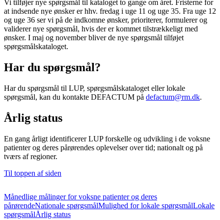
Vi tilføjer nye spørgsmål til kataloget to gange om året. Fristerne for
at indsende nye ønsker er hhv. fredag i uge 11 og uge 35. Fra uge 12
og uge 36 ser vi på de indkomne ønsker, prioriterer, formulerer og
validerer nye spørgsmål, hvis der er kommet tilstrækkeligt med
ønsker. I maj og november bliver de nye spørgsmål tilføjet
spørgsmålskataloget.​
Har du spørgsmål?
Har du spørgsmål til LUP, spørgsmålskataloget eller lokale
spørgsmål, kan du kontakte DEFACTUM på
defactum@rm.dk
.
Årlig status
En gang årligt identificerer LUP forskelle og udvikling i de voksne
patienter og deres pårørendes oplevelser over tid; nationalt og på
tværs af regioner.
Til toppen af siden
Månedlige målinger for voksne patienter og deres
pårørende
Nationale spørgsmål
Mulighed for lokale spørgsmål
Lokale
spørgsmål
Årlig status