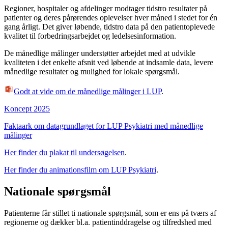
Regioner, hospitaler og afdelinger modtager tidstro resultater på
patienter og deres pårørendes oplevelser hver måned i stedet for én
gang årligt. Det giver løbende, tidstro data på den patientoplevede
kvalitet til forbedringsarbejdet og ledelsesinformation.
De månedlige målinger understøtter arbejdet med at udvikle
kvaliteten i det enkelte afsnit ved løbende at indsamle data, levere
månedlige resultater og mulighed for lokale spørgsmål.
Godt at vide om de månedlige målinger i LUP
.
Koncept 2025
Faktaark om datagrundlaget for LUP Psykiatri med månedlige
målinger
Her finder du plakat til undersøgelsen
.
Her finder du animationsfilm om LUP Psykiatri
.
Nationale spørgsmål
Patienterne får stillet ti nationale spørgsmål, som er ens på tværs af
regionerne og dækker bl.a. patientinddragelse og tilfredshed med