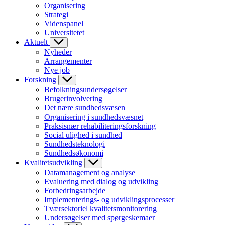
Organisering
Strategi
Videnspanel
Universitetet
Aktuelt
Nyheder
Arrangementer
Nye job
Forskning
Befolkningsundersøgelser
Brugerinvolvering
Det nære sundhedsvæsen
Organisering i sundhedsvæsnet
Praksisnær rehabiliteringsforskning
Social ulighed i sundhed
Sundhedsteknologi
Sundhedsøkonomi
Kvalitetsudvikling
Datamanagement og analyse
Evaluering med dialog og udvikling
Forbedringsarbejde
Implementerings- og udviklingsprocesser
Tværsektoriel kvalitetsmonitorering
Undersøgelser med spørgeskemaer