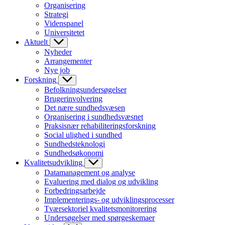
Organisering
Strategi
Videnspanel
Universitetet
Aktuelt
Nyheder
Arrangementer
Nye job
Forskning
Befolkningsundersøgelser
Brugerinvolvering
Det nære sundhedsvæsen
Organisering i sundhedsvæsnet
Praksisnær rehabiliteringsforskning
Social ulighed i sundhed
Sundhedsteknologi
Sundhedsøkonomi
Kvalitetsudvikling
Datamanagement og analyse
Evaluering med dialog og udvikling
Forbedringsarbejde
Implementerings- og udviklingsprocesser
Tværsektoriel kvalitetsmonitorering
Undersøgelser med spørgeskemaer