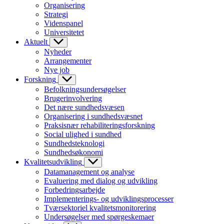
Organisering
Strategi
Videnspanel
Universitetet
Aktuelt
Nyheder
Arrangementer
Nye job
Forskning
Befolkningsundersøgelser
Brugerinvolvering
Det nære sundhedsvæsen
Organisering i sundhedsvæsnet
Praksisnær rehabiliteringsforskning
Social ulighed i sundhed
Sundhedsteknologi
Sundhedsøkonomi
Kvalitetsudvikling
Datamanagement og analyse
Evaluering med dialog og udvikling
Forbedringsarbejde
Implementerings- og udviklingsprocesser
Tværsektoriel kvalitetsmonitorering
Undersøgelser med spørgeskemaer