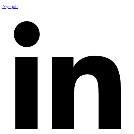
Nye job