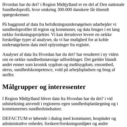
Hvordan har du det? i Region Midtjylland er en del af Den nationale
Sundhedsprofil, hvor omkring 300.000 danskere får tilsendt
spørgeskemaer.
På baggrund af data fra befolkningsundersøgelsen udarbejder vi
sundhedsprofiler til region og kommuner, og data bruges i en lang
række forskningsprojekter. Vi kan derudover levere en række
forskellige typer af analyser, da vi har mulighed for at koble
undersøgelsens data med oplysninger fra registre.
Analyser af data fra Hvordan har du det? har resulteret i ny viden
om en række sundhedsmæssige udfordringer. Det gælder blandt
andet emner som kronisk sygdom og multisygdom, ensomhed,
stress, sundhedskompetence, vold på arbejdspladsen og brug af
stoffer.
Målgrupper og interessenter
I Region Midtjylland bliver data fra Hvordan har du det? i vid
udstrækning anvendt i regionens egen sundhedsplanlægning og i
kommunernes sundhedsindsatser.
DEFACTUM er løbende i dialog med kommuner, hospitaler og
administrative enheder, forskere/forskningsmiljøer og andre