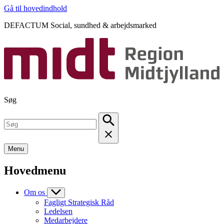
Gå til hovedindhold
DEFACTUM Social, sundhed & arbejdsmarked
Søg
Menu
Hovedmenu
Om os
Fagligt Strategisk Råd
Ledelsen
Medarbejdere