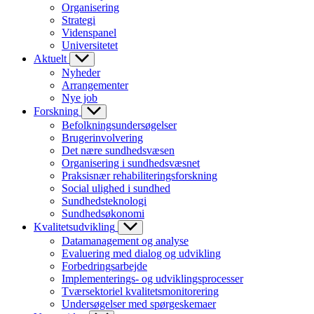
Organisering
Strategi
Videnspanel
Universitetet
Aktuelt
Nyheder
Arrangementer
Nye job
Forskning
Befolkningsundersøgelser
Brugerinvolvering
Det nære sundhedsvæsen
Organisering i sundhedsvæsnet
Praksisnær rehabiliteringsforskning
Social ulighed i sundhed
Sundhedsteknologi
Sundhedsøkonomi
Kvalitetsudvikling
Datamanagement og analyse
Evaluering med dialog og udvikling
Forbedringsarbejde
Implementerings- og udviklingsprocesser
Tværsektoriel kvalitetsmonitorering
Undersøgelser med spørgeskemaer