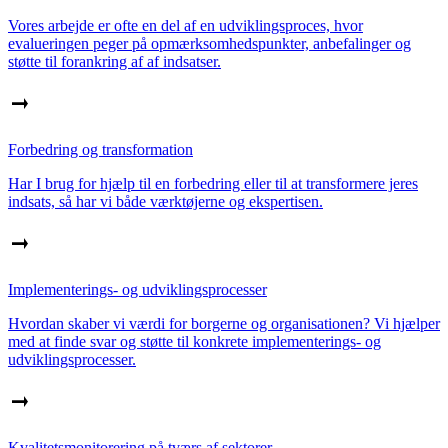
Vores arbejde er ofte en del af en udviklingsproces, hvor
evalueringen peger på opmærksomhedspunkter, anbefalinger og
støtte til forankring af af indsatser.
Forbedring og transformation
Har I brug for hjælp til en forbedring eller til at transformere jeres
indsats, så har vi både værktøjerne og ekspertisen.
Implementerings- og udviklingsprocesser
Hvordan skaber vi værdi for borgerne og organisationen? Vi hjælper
med at finde svar og støtte til konkrete implementerings- og
udviklingsprocesser.
Kvalitetsmonitorering på tværs af sektorer