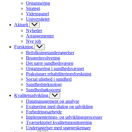
Organisering
Strategi
Videnspanel
Universitetet
Aktuelt
Nyheder
Arrangementer
Nye job
Forskning
Befolkningsundersøgelser
Brugerinvolvering
Det nære sundhedsvæsen
Organisering i sundhedsvæsnet
Praksisnær rehabiliteringsforskning
Social ulighed i sundhed
Sundhedsteknologi
Sundhedsøkonomi
Kvalitetsudvikling
Datamanagement og analyse
Evaluering med dialog og udvikling
Forbedringsarbejde
Implementerings- og udviklingsprocesser
Tværsektoriel kvalitetsmonitorering
Undersøgelser med spørgeskemaer