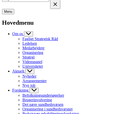
Menu
Hovedmenu
Om os
Fagligt Strategisk Råd
Ledelsen
Medarbejdere
Organisering
Strategi
Videnspanel
Universitetet
Aktuelt
Nyheder
Arrangementer
Nye job
Forskning
Befolkningsundersøgelser
Brugerinvolvering
Det nære sundhedsvæsen
Organisering i sundhedsvæsnet
Praksisnær rehabiliteringsforskning