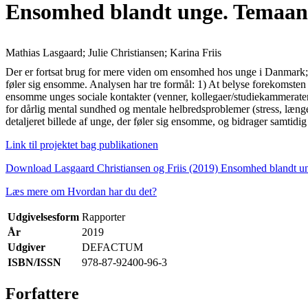
Ensomhed blandt unge. Temaanal
Mathias Lasgaard; Julie Christiansen; Karina Friis
Der er fortsat brug for mere viden om ensomhed hos unge i Danmark; v
føler sig ensomme. Analysen har tre formål: 1) At belyse forekomsten 
ensomme unges sociale kontakter (venner, kollegaer/studiekammerater,
for dårlig mental sundhed og mentale helbredsproblemer (stress, læn
detaljeret billede af unge, der føler sig ensomme, og bidrager samtidig 
Link til projektet bag publikationen
Download Lasgaard Christiansen og Friis (2019) Ensomhed blandt u
Læs mere om Hvordan har du det?
Udgivelsesform
Rapporter
År
2019
Udgiver
DEFACTUM
ISBN/ISSN
978-87-92400-96-3
Forfattere