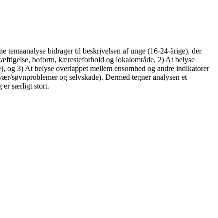
 temaanalyse bidrager til beskrivelsen af unge (16-24-årige), der
kæftigelse, boform, kæresteforhold og lokalområde, 2) At belyse
se), og 3) At belyse overlappet mellem ensomhed og andre indikatorer
svær/søvnproblemer og selvskade). Dermed tegner analysen et
er særligt stort.