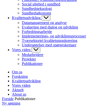
Social ulighed i sundhed
Sundhedsteknologi
Sundhedsøkonomi
Kvalitetsudvikling
Datamanagement og analyse
Evaluering med dialog og udvikling
Forbedringsarbejde
Implementerings- og udviklingsprocesser
Tværsektoriel kvalitetsmonitorering
Undersøgelser med spørgeskemaer
Vores viden
Medarbejdere
Projekter
Publikationer
Om os
Forskning
Kvalitetsudvikling
Vores viden
Aktuelt
About us
Forside
Publikationer
Ny søgning