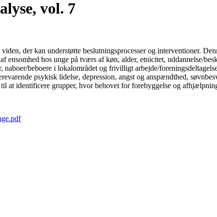
yse, vol. 7
iden, der kan understøtte beslutningsprocesser og interventioner. Denne
af ensomhed hos unge på tværs af køn, alder, etnicitet, uddannelse/bes
 naboer/beboere i lokalområdet og frivilligt arbejde/foreningsdeltagel
gerevarende psykisk lidelse, depression, angst og anspændthed, søvnbe
til at identificere grupper, hvor behovet for forebyggelse og afhjælpning 
nge.pdf