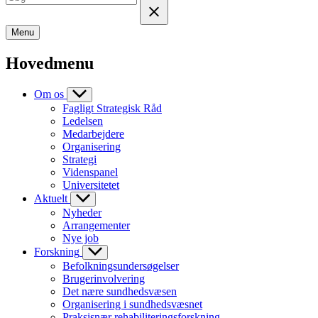
Menu
Hovedmenu
Om os
Fagligt Strategisk Råd
Ledelsen
Medarbejdere
Organisering
Strategi
Videnspanel
Universitetet
Aktuelt
Nyheder
Arrangementer
Nye job
Forskning
Befolkningsundersøgelser
Brugerinvolvering
Det nære sundhedsvæsen
Organisering i sundhedsvæsnet
Praksisnær rehabiliteringsforskning