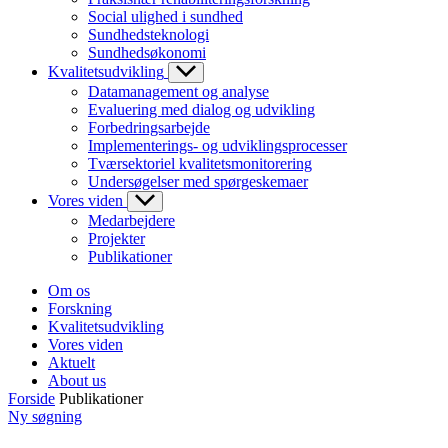
Social ulighed i sundhed
Sundhedsteknologi
Sundhedsøkonomi
Kvalitetsudvikling
Datamanagement og analyse
Evaluering med dialog og udvikling
Forbedringsarbejde
Implementerings- og udviklingsprocesser
Tværsektoriel kvalitetsmonitorering
Undersøgelser med spørgeskemaer
Vores viden
Medarbejdere
Projekter
Publikationer
Om os
Forskning
Kvalitetsudvikling
Vores viden
Aktuelt
About us
Forside
Publikationer
Ny søgning