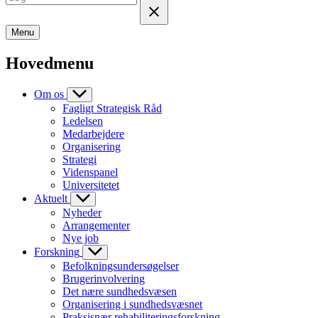
Menu
Hovedmenu
Om os
Fagligt Strategisk Råd
Ledelsen
Medarbejdere
Organisering
Strategi
Videnspanel
Universitetet
Aktuelt
Nyheder
Arrangementer
Nye job
Forskning
Befolkningsundersøgelser
Brugerinvolvering
Det nære sundhedsvæsen
Organisering i sundhedsvæsnet
Praksisnær rehabiliteringsforskning