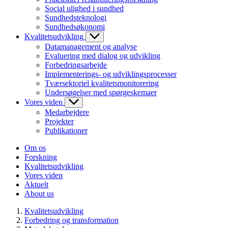
Social ulighed i sundhed
Sundhedsteknologi
Sundhedsøkonomi
Kvalitetsudvikling
Datamanagement og analyse
Evaluering med dialog og udvikling
Forbedringsarbejde
Implementerings- og udviklingsprocesser
Tværsektoriel kvalitetsmonitorering
Undersøgelser med spørgeskemaer
Vores viden
Medarbejdere
Projekter
Publikationer
Om os
Forskning
Kvalitetsudvikling
Vores viden
Aktuelt
About us
Kvalitetsudvikling
Forbedring og transformation