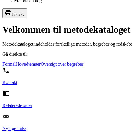
Metodekatalog
Udskriv
Velkommen til metodekataloget
Metodekataloget indeholder forskellige metoder, begreber og redskabe
Gå direkte til:
Formål
Hovedtemaer
Oversigt over begreber
Kontakt
Relaterede sider
Nyttige links