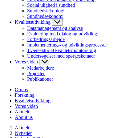
Social ulighed i sundhed
Sundhedsteknologi
Sundhedsøkonomi
Kvalitetsudvikling
Datamanagement og analyse
Evaluering med dialog og udvikling
Forbedringsarbejde
Implementerings- og udviklingsprocesser
Tværsektoriel kvalitetsmonitorering
Undersøgelser med spørgeskemaer
Vores viden
Medarbejdere
Projekter
Publikationer
Om os
Forskning
Kvalitetsudvikling
Vores viden
Aktuelt
About us
Aktuelt
Nyheder