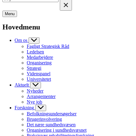
Menu
Hovedmenu
Om os
Fagligt Strategisk Råd
Ledelsen
Medarbejdere
Organisering
Strategi
Videnspanel
Universitetet
Aktuelt
Nyheder
Arrangementer
Nye job
Forskning
Befolkningsundersøgelser
Brugerinvolvering
Det nære sundhedsvæsen
Organisering i sundhedsvæsnet
Praksisnær rehabiliteringsforskning