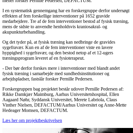
mener forsker Pernille Pedersen, DEFACTUM.
I en systematisk gennemgang har en forskergruppe derfor undersøgt
effekten af fem forskellige interventioner på 1652 gravide
medarbejdere. Tre af de fem interventioner bestod af fysisk træning,
mens de sidste to anvendte henholdsvis kraniosakral- og
akupunkturbehandling.
Og det tyder på, at fysisk træning kan nedbringe de gravides
sygefravær. Kun en af de fem interventioner viste en lavere
hyppighed i sygefravær, og den bestod netop af et 12-ugers
træningsprogram leveret af en fysioterapeut.
- Der bør derfor forskes mere i interventioner med blandt andet
fysisk træning i samarbejde med sundhedsinstitutioner og
arbejdspladser, fastslår forsker Pernille Pedersen.
Forskergruppen bag projektet består udover Pernille Pedersen af:
Rikke Damkjær Maimburg, Aarhus Universitetshospital, Ellen
Aagaard Nøhr, Syddansk Universitet, Merete Labriola, Claus
Vinther Nielsen, DEFACTUM/Aarhus Universitet og Anne-Mette
Hedeager Momsen, DEFACTUM.
Læs her om projektbeskrivelsen