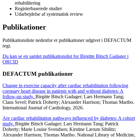
rehabilitering
Registerbaserede studier
Udarbejdelse af systematisk review
Publikationer
Publikationsliste nedenfor er publikationer udgivet i DEFACTUM
regi.
Du kan se en samlet publikationslist for Birgitte Bitsch Gadager i
ORCID
DEFACTUM publikationer
Change in exercise capacity after cardiac rehabilitation following
coronary heart disease in patients with and without diabetes: A
follow-up study.
Birgitte Bitsch Gadager; Lars Hermann Tang;
Claus Sevel; Patrick Doherty; Alexander Harrison; Thomas Maribo.
International Journal of Cardiology, 2026.
Are cardiac rehabilitation pathways influenced by diabetes: A cohort
study.
Birgitte Bitsch Gadager; Lars Hermann Tang; Patrick
Doherty; Marie Louise Svendsen; Kirstine Lærum Sibilitz;
Alexander Harrison; Thomas Maribo. National Library of Medicine,