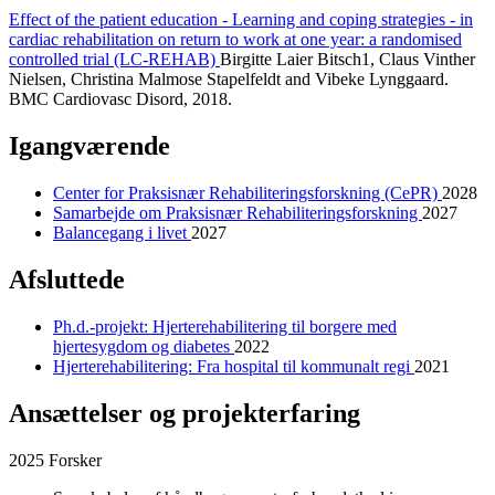
Effect of the patient education - Learning and coping strategies - in
cardiac rehabilitation on return to work at one year: a randomised
controlled trial (LC-REHAB)
Birgitte Laier Bitsch1, Claus Vinther
Nielsen, Christina Malmose Stapelfeldt and Vibeke Lynggaard.
BMC Cardiovasc Disord, 2018.
Igangværende
Center for Praksisnær Rehabiliteringsforskning (CePR)
2028
Samarbejde om Praksisnær Rehabiliteringsforskning
2027
Balancegang i livet
2027
Afsluttede
Ph.d.-projekt: Hjerterehabilitering til borgere med
hjertesygdom og diabetes
2022
Hjerterehabilitering: Fra hospital til kommunalt regi
2021
Ansættelser og projekterfaring
2025 Forsker