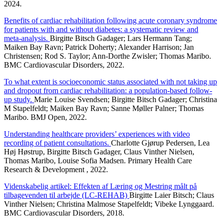
2024.
Benefits of cardiac rehabilitation following acute coronary syndrome
for patients with and without diabetes: a systematic review and
meta-analysis.
Birgitte Bitsch Gadager; Lars Hermann Tang;
Maiken Bay Ravn; Patrick Doherty; Alexander Harrison; Jan
Christensen; Rod S. Taylor; Ann-Dorthe Zwisler; Thomas Maribo.
BMC Cardiovascular Disorders, 2022.
To what extent is socioeconomic status associated with not taking up
and dropout from cardiac rehabilitation: a population-based follow-
up study.
Marie Louise Svendsen; Birgitte Bitsch Gadager; Christina
M Stapelfeldt; Maiken Bay Ravn; Sanne Møller Palner; Thomas
Maribo. BMJ Open, 2022.
Understanding healthcare providers’ experiences with video
recording of patient consultations.
Charlotte Gjørup Pedersen, Lea
Høj Høstrup, Birgitte Bitsch Gadager, Claus Vinther Nielsen,
Thomas Maribo, Louise Sofia Madsen. Primary Health Care
Research & Development , 2022.
Videnskabelig artikel: Effekten af Læring og Mestring målt på
tilbagevenden til arbejde (LC-REHAB)
Birgitte Laier Bitsch; Claus
Vinther Nielsen; Christina Malmose Stapelfeldt; Vibeke Lynggaard.
BMC Cardiovascular Disorders, 2018.