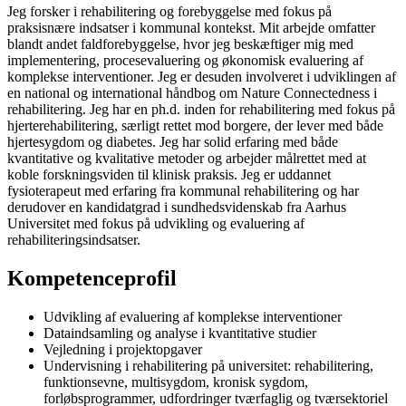
Jeg forsker i rehabilitering og forebyggelse med fokus på
praksisnære indsatser i kommunal kontekst. Mit arbejde omfatter
blandt andet faldforebyggelse, hvor jeg beskæftiger mig med
implementering, procesevaluering og økonomisk evaluering af
komplekse interventioner. Jeg er desuden involveret i udviklingen af
en national og international håndbog om Nature Connectedness i
rehabilitering. Jeg har en ph.d. inden for rehabilitering med fokus på
hjerterehabilitering, særligt rettet mod borgere, der lever med både
hjertesygdom og diabetes. Jeg har solid erfaring med både
kvantitative og kvalitative metoder og arbejder målrettet med at
koble forskningsviden til klinisk praksis. Jeg er uddannet
fysioterapeut med erfaring fra kommunal rehabilitering og har
derudover en kandidatgrad i sundhedsvidenskab fra Aarhus
Universitet med fokus på udvikling og evaluering af
rehabiliteringsindsatser.
Kompetenceprofil
Udvikling af evaluering af komplekse interventioner
Dataindsamling og analyse i kvantitative studier
Vejledning i projektopgaver
Undervisning i rehabilitering på universitet: rehabilitering,
funktionsevne, multisygdom, kronisk sygdom,
forløbsprogrammer, udfordringer tværfaglig og tværsektoriel