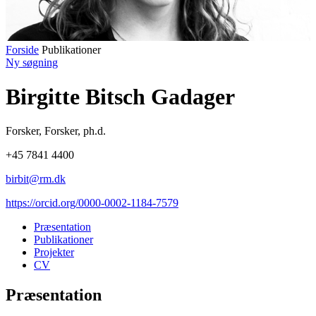
Forside
Publikationer
Ny søgning
Birgitte Bitsch Gadager
Forsker
,
Forsker, ph.d.
+45 7841 4400
birbit@rm.dk
https://orcid.org/0000-0002-1184-7579
Præsentation
Publikationer
Projekter
CV
Præsentation