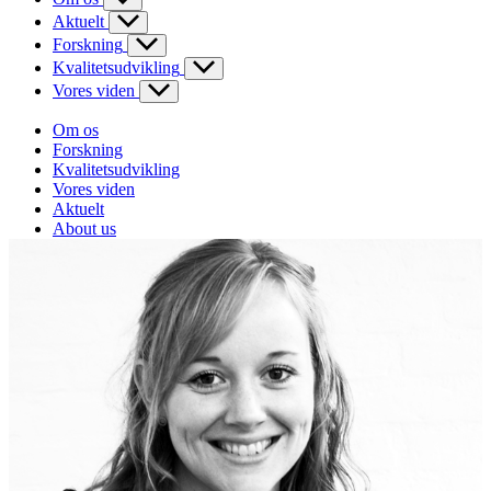
Aktuelt
Forskning
Kvalitetsudvikling
Vores viden
Om os
Forskning
Kvalitetsudvikling
Vores viden
Aktuelt
About us