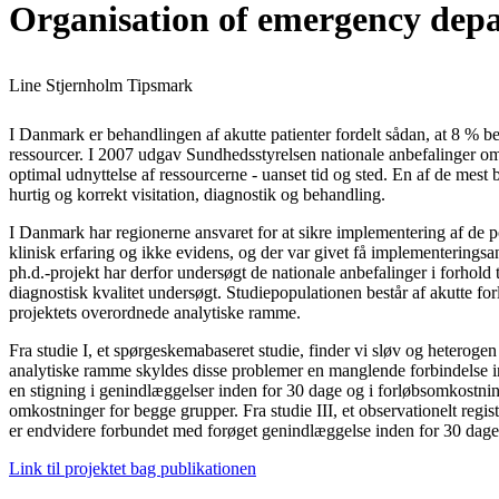
Organisation of emergency depar
Line Stjernholm Tipsmark
I Danmark er behandlingen af akutte patienter fordelt sådan, at 8 
ressourcer. I 2007 udgav Sundhedsstyrelsen nationale anbefalinger om
optimal udnyttelse af ressourcerne - uanset tid og sted. En af de mest
hurtig og korrekt visitation, diagnostik og behandling.
I Danmark har regionerne ansvaret for at sikre implementering af de po
klinisk erfaring og ikke evidens, og der var givet få implementeringsa
ph.d.-projekt har derfor undersøgt de nationale anbefalinger i forhold
diagnostisk kvalitet undersøgt. Studiepopulationen består af akutte f
projektets overordnede analytiske ramme.
Fra studie I, et spørgeskemabaseret studie, finder vi sløv og heteroge
analytiske ramme skyldes disse problemer en manglende forbindelse imell
en stigning i genindlæggelser inden for 30 dage og i forløbsomkostning
omkostninger for begge grupper. Fra studie III, et observationelt regis
er endvidere forbundet med forøget genindlæggelse inden for 30 dage 
Link til projektet bag publikationen