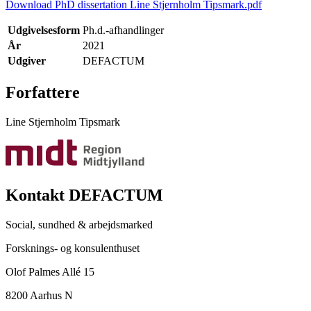
Download PhD dissertation Line Stjernholm Tipsmark.pdf
Udgivelsesform
Ph.d.-afhandlinger
År
2021
Udgiver
DEFACTUM
Forfattere
Line Stjernholm Tipsmark
Kontakt DEFACTUM
Social, sundhed & arbejdsmarked
Forsknings- og konsulenthuset
Olof Palmes Allé 15
8200 Aarhus N