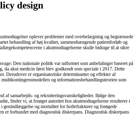
licy design
e akutmodtagelser oplever problemer med overbelægning og begrænsede
sartet behandling af høj kvalitet, sammenhængende patientforløb og
ciallægekompetencerne i akutmodtagelserne skulle bidrage til at sikre
r svage: Den nationale politik var udformet som anbefalinger baseret på
lg, da akut medicin først blev godkendt som speciale i 2017. Dette
ger. Derudover er organisatoriske determinanter og effekter af
endt multikontingensmodellen og informationsbehandlingsteorien som
und af samarbejds- og rekrutteringsvanskeligheder. Ifølge den
ie, finder vi, at forøget autoritet hos akutmodtagelserne resulterer i
 i genindlæggelse og mortalitet for hoftefrakturer og forøgede
elsen er forbundet med diagnostisk diskrepans. Diagnostisk diskrepans