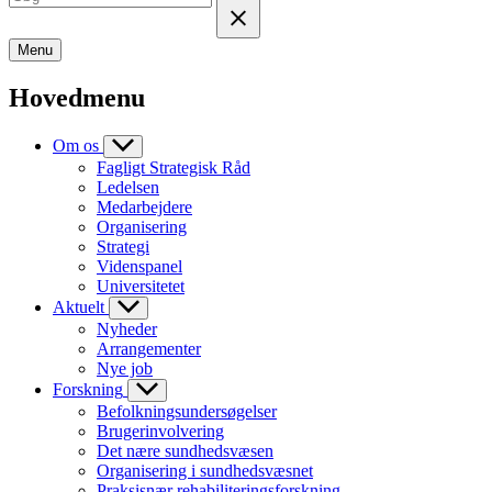
Menu
Hovedmenu
Om os
Fagligt Strategisk Råd
Ledelsen
Medarbejdere
Organisering
Strategi
Videnspanel
Universitetet
Aktuelt
Nyheder
Arrangementer
Nye job
Forskning
Befolkningsundersøgelser
Brugerinvolvering
Det nære sundhedsvæsen
Organisering i sundhedsvæsnet
Praksisnær rehabiliteringsforskning