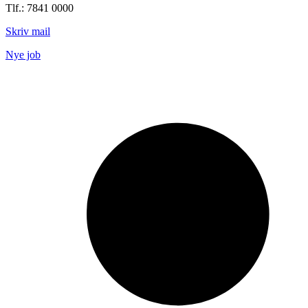
Tlf.: 7841 0000
Skriv mail
Nye job