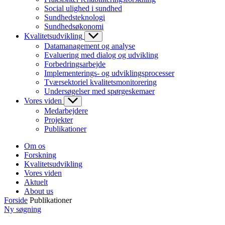
Social ulighed i sundhed
Sundhedsteknologi
Sundhedsøkonomi
Kvalitetsudvikling
Datamanagement og analyse
Evaluering med dialog og udvikling
Forbedringsarbejde
Implementerings- og udviklingsprocesser
Tværsektoriel kvalitetsmonitorering
Undersøgelser med spørgeskemaer
Vores viden
Medarbejdere
Projekter
Publikationer
Om os
Forskning
Kvalitetsudvikling
Vores viden
Aktuelt
About us
Forside
Publikationer
Ny søgning