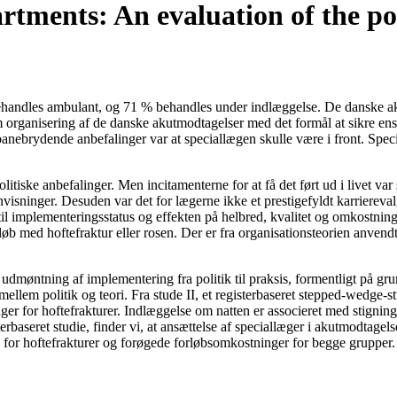
tments: An evaluation of the po
% behandles ambulant, og 71 % behandles under indlæggelse. De dansk
 organisering af de danske akutmodtagelser med det formål at sikre en
 banebrydende anbefalinger var at speciallægen skulle være i front. Spe
litiske anbefalinger. Men incitamenterne for at få det ført ud i livet va
nvisninger. Desuden var det for lægerne ikke et prestigefyldt karriereva
 til implementeringsstatus og effekten på helbred, kvalitet og omkostnin
orløb med hoftefraktur eller rosen. Der er fra organisationsteorien anv
n udmøntning af implementering fra politik til praksis, formentligt på gr
em politik og teori. Fra stude II, et registerbaseret stepped-wedge-stud
er for hoftefrakturer. Indlæggelse om natten er associeret med stigning
terbaseret studie, finder vi, at ansættelse af speciallæger i akutmodtag
for hoftefrakturer og forøgede forløbsomkostninger for begge grupper.