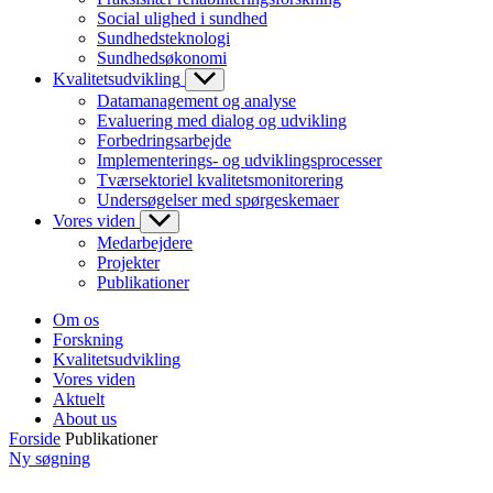
Social ulighed i sundhed
Sundhedsteknologi
Sundhedsøkonomi
Kvalitetsudvikling
Datamanagement og analyse
Evaluering med dialog og udvikling
Forbedringsarbejde
Implementerings- og udviklingsprocesser
Tværsektoriel kvalitetsmonitorering
Undersøgelser med spørgeskemaer
Vores viden
Medarbejdere
Projekter
Publikationer
Om os
Forskning
Kvalitetsudvikling
Vores viden
Aktuelt
About us
Forside
Publikationer
Ny søgning