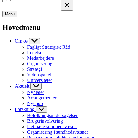
Menu
Hovedmenu
Om os
Fagligt Strategisk Råd
Ledelsen
Medarbejdere
Organisering
Strategi
Videnspanel
Universitetet
Aktuelt
Nyheder
Arrangementer
Nye job
Forskning
Befolkningsundersøgelser
Brugerinvolvering
Det nære sundhedsvæsen
Organisering i sundhedsvæsnet
Praksisnær rehabiliteringsforskning