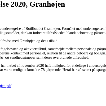
lse 2020, Granhøjen
ersøgelse af Botilbuddet Granhøjen. Formålet med undersøgelsen har t
klingsområder, der kan forbedre tilfredsheden blandt beboere og pårøren
tilfredse med Granhøjen og dens tilbud.
ftigelsessted og aktivitetstilbud, samarbejde mellem personale og pårø
boerens kontakt med personalet, relation til de andre beboere og boligen
iljø- og sundhedsgrupper samt deres overordnede tilfredshed.
ar i løbet af november 2020 haft mulighed for at deltage i undersøgelse
ar været muligt at kontakte 78 pårørende. Heraf har 40 svaret på spørge
jen.pdf