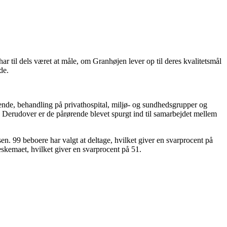
il dels været at måle, om Granhøjen lever op til deres kvalitetsmål
de.
rende, behandling på privathospital, miljø- og sundhedsgrupper og
. Derudover er de pårørende blevet spurgt ind til samarbejdet mellem
n. 99 beboere har valgt at deltage, hvilket giver en svarprocent på
skemaet, hvilket giver en svarprocent på 51.