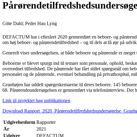
Pårørendetilfredshedsundersøge
Gitte Dahl; Peder Hau Lyng
DEFACTUM har i efteråret 2020 gennemført en beboer- og pårørendeund
om høj beboer- og pårørendetilfredshed – og til dels at få øje på udvi
Generelt viser undersøgelsen, at både beboere og pårørende er meget 
Beboerne er blevet spurgt ind til temaer som personale, ophold, beskæ
overordnet tilfredshed. De pårørende har fået stillet spørgsmål om be
personalet og de pårørende, eventuel behandling på privathospital, m
Granhøjen har uddelt spørgeskemaerne til deres beboere. 145 beboere h
68. Pårørendeundersøgelsen er gennemført via telefoninterview. Det h
Link til projektet bag publikationen
Download Rapport_2020_Pårørendetilfredshedsundersøgelse_Granhø
Udgivelsesform
Rapporter
År
2021
Udgiver
DEFACTUM