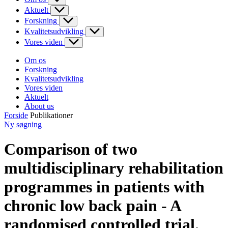
Aktuelt
Forskning
Kvalitetsudvikling
Vores viden
Om os
Forskning
Kvalitetsudvikling
Vores viden
Aktuelt
About us
Forside
Publikationer
Ny søgning
Comparison of two
multidisciplinary rehabilitation
programmes in patients with
chronic low back pain - A
randomised controlled trial.