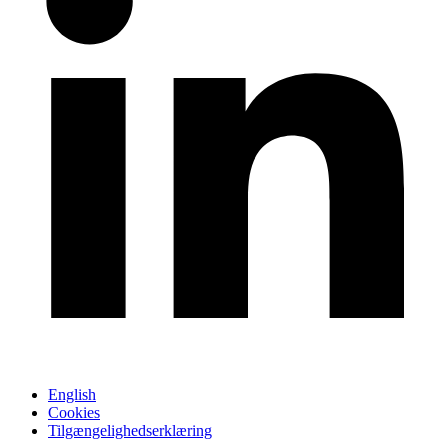
English
Cookies
Tilgængelighedserklæring