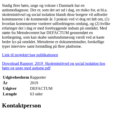
Stadig flere børn, unge og voksne i Danmark har en
autismediagnose. Der er, som det ser ud i dag, en risiko for, at bl.a.
skolemistrivsel og social isolation blandt disse borgere vil udfordre
kommunerne i de kommende år. I praksis ved vi dog ret lidt om, (1)
hvordan kommunerne vurderer udfordringens omfang, og (2) hvilke
erfaringer der i dag er med forebyggende indsats på området. Med
støtte fra Metodecentret har DEFACTUM gennemført en
kortlægning, som kan skabe samfundsmæssig værdi ved at kaste
bedre lys på området. Metoderne er dokumentstudier, forskellige
typer interview samt formidling på flere platforme.
Link til projektet bag publikationen
Download Rapport_2019_Skolemistrivsel og social isolation hos
børn og unge med autisme.pdf
Udgivelsesform
Rapporter
År
2019
Udgiver
DEFACTUM
Længde
63 sider
Kontaktperson