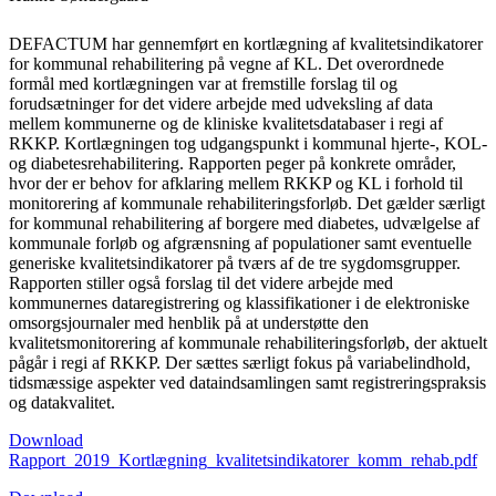
DEFACTUM har gennemført en kortlægning af kvalitetsindikatorer
for kommunal rehabilitering på vegne af KL. Det overordnede
formål med kortlægningen var at fremstille forslag til og
forudsætninger for det videre arbejde med udveksling af data
mellem kommunerne og de kliniske kvalitetsdatabaser i regi af
RKKP. Kortlægningen tog udgangspunkt i kommunal hjerte-, KOL-
og diabetesrehabilitering. Rapporten peger på konkrete områder,
hvor der er behov for afklaring mellem RKKP og KL i forhold til
monitorering af kommunale rehabiliteringsforløb. Det gælder særligt
for kommunal rehabilitering af borgere med diabetes, udvælgelse af
kommunale forløb og afgrænsning af populationer samt eventuelle
generiske kvalitetsindikatorer på tværs af de tre sygdomsgrupper.
Rapporten stiller også forslag til det videre arbejde med
kommunernes dataregistrering og klassifikationer i de elektroniske
omsorgsjournaler med henblik på at understøtte den
kvalitetsmonitorering af kommunale rehabiliteringsforløb, der aktuelt
pågår i regi af RKKP. Der sættes særligt fokus på variabelindhold,
tidsmæssige aspekter ved dataindsamlingen samt registreringspraksis
og datakvalitet.
Download
Rapport_2019_Kortlægning_kvalitetsindikatorer_komm_rehab.pdf