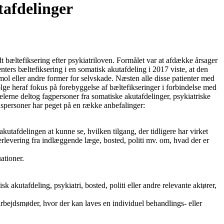
tafdelinger
bæltefiksering efter psykiatriloven. Formålet var at afdække årsager
nters bæltefiksering i en somatisk akutafdeling i 2017 viste, at den
mol eller andre former for selvskade. Næsten alle disse patienter med
lge heraf fokus på forebyggelse af bæltefikseringer i forbindelse med
lerne deltog fagpersoner fra somatiske akutafdelinger, psykiatriske
nspersoner har peget på en række anbefalinger:
kutafdelingen at kunne se, hvilken tilgang, der tidligere har virket
erlevering fra indlæggende læge, bosted, politi mv. om, hvad der er
uationer.
kutafdeling, psykiatri, bosted, politi eller andre relevante aktører,
arbejdsmøder, hvor der kan laves en individuel behandlings- eller