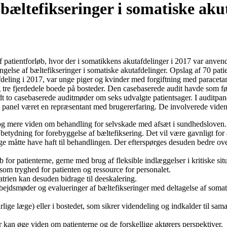
 bæltefikseringer i somatiske aku
ientforløb, hvor der i somatikkens akutafdelinger i 2017 var anvendt 
ngelse af bæltefikseringer i somatiske akutafdelinger. Opslag af 70 patie
tafdeling i 2017, var unge piger og kvinder med forgiftning med paraceta
 tre fjerdedele boede på bosteder. Den casebaserede audit havde som fø
dt to casebaserede auditmøder om seks udvalgte patientsager. I auditpane
ert panel været en repræsentant med brugererfaring. De involverede vide
 og mere viden om behandling for selvskade med afsæt i sundhedsloven.
betydning for forebyggelse af bæltefiksering. Det vil være gavnligt for a
ge måtte have haft til behandlingen. Der efterspørges desuden bedre ov
or patienterne, gerne med brug af fleksible indlæggelser i kritiske sit
som tryghed for patienten og ressource for personalet.
iatrien kan desuden bidrage til deeskalering.
dsmøder og evalueringer af bæltefikseringer med deltagelse af somatisk a
lige læge) eller i bostedet, som sikrer videndeling og indkalder til sam
 kan øge viden om patienterne og de forskellige aktørers perspektiver.