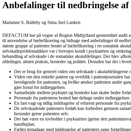
Anbefalinger til nedbringelse af
Marianne S. Balleby og Stina Juel Lanken
DEFACTUM har på vegne af Region Midtjylland gennemført audit af pat
til anvendelse af bæltefiksering og bidrage med anbefalinger til nedbri
største gruppe af patienter berørt af bæltefiksering i en somatisk aku
selvskadeproblematikker var i forvejen kendt i psykiatrien og omkring
behandling af selvskade i de somatiske akutafdelinger. Der blev afhol
afdelinger, almen praksis, bosteder og politiet. Desuden har der i hv
Der er brug for generel viden om selvskade i akutafdelingerne
Viden om den enkelte patient og overblik i patientjournalen har 
beroligende for patienten, og hvilke ønsker patienten andre gan
gået forud for indlæggelsen.
Samarbejde mellem psykiatri og bosteder kan skabe bedre forløb f
Personale fra patientens bosted bør deltage under indlæggelsen 
En fast vagt og tidlig inddragelse af erfarent personale fra psyk
De selvskadende patienters forløb kan forbedres gennem samarbej
herunder gerne patienten selv.
Der bør være en tovholder i psykiatrien (gerne den patientansvar
handleplan.
Fælles temadage med inddragelse af patienters egne fortællinger