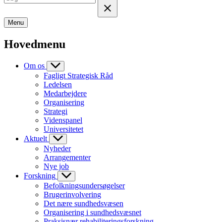
Menu
Hovedmenu
Om os
Fagligt Strategisk Råd
Ledelsen
Medarbejdere
Organisering
Strategi
Videnspanel
Universitetet
Aktuelt
Nyheder
Arrangementer
Nye job
Forskning
Befolkningsundersøgelser
Brugerinvolvering
Det nære sundhedsvæsen
Organisering i sundhedsvæsnet
Praksisnær rehabiliteringsforskning