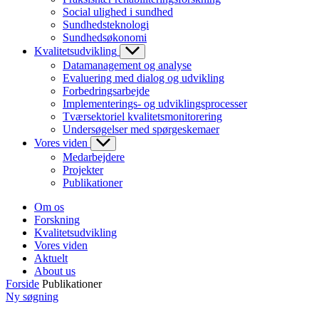
Social ulighed i sundhed
Sundhedsteknologi
Sundhedsøkonomi
Kvalitetsudvikling
Datamanagement og analyse
Evaluering med dialog og udvikling
Forbedringsarbejde
Implementerings- og udviklingsprocesser
Tværsektoriel kvalitetsmonitorering
Undersøgelser med spørgeskemaer
Vores viden
Medarbejdere
Projekter
Publikationer
Om os
Forskning
Kvalitetsudvikling
Vores viden
Aktuelt
About us
Forside
Publikationer
Ny søgning