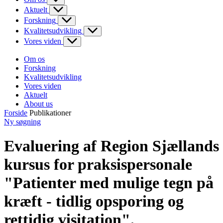
Aktuelt
Forskning
Kvalitetsudvikling
Vores viden
Om os
Forskning
Kvalitetsudvikling
Vores viden
Aktuelt
About us
Forside
Publikationer
Ny søgning
Evaluering af Region Sjællands
kursus for praksispersonale
"Patienter med mulige tegn på
kræft - tidlig opsporing og
rettidig visitation".