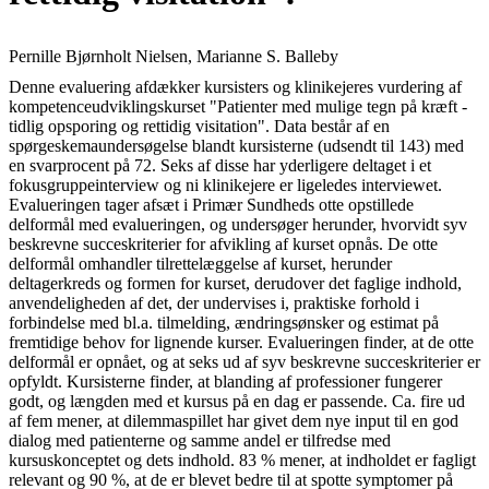
Pernille Bjørnholt Nielsen, Marianne S. Balleby
Denne evaluering afdækker kursisters og klinikejeres vurdering af
kompetenceudviklingskurset "Patienter med mulige tegn på kræft -
tidlig opsporing og rettidig visitation". Data består af en
spørgeskemaundersøgelse blandt kursisterne (udsendt til 143) med
en svarprocent på 72. Seks af disse har yderligere deltaget i et
fokusgruppeinterview og ni klinikejere er ligeledes interviewet.
Evalueringen tager afsæt i Primær Sundheds otte opstillede
delformål med evalueringen, og undersøger herunder, hvorvidt syv
beskrevne succeskriterier for afvikling af kurset opnås. De otte
delformål omhandler tilrettelæggelse af kurset, herunder
deltagerkreds og formen for kurset, derudover det faglige indhold,
anvendeligheden af det, der undervises i, praktiske forhold i
forbindelse med bl.a. tilmelding, ændringsønsker og estimat på
fremtidige behov for lignende kurser. Evalueringen finder, at de otte
delformål er opnået, og at seks ud af syv beskrevne succeskriterier er
opfyldt. Kursisterne finder, at blanding af professioner fungerer
godt, og længden med et kursus på en dag er passende. Ca. fire ud
af fem mener, at dilemmaspillet har givet dem nye input til en god
dialog med patienterne og samme andel er tilfredse med
kursuskonceptet og dets indhold. 83 % mener, at indholdet er fagligt
relevant og 90 %, at de er blevet bedre til at spotte symptomer på