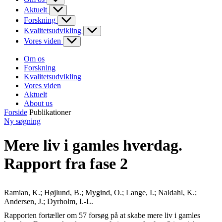
Aktuelt
Forskning
Kvalitetsudvikling
Vores viden
Om os
Forskning
Kvalitetsudvikling
Vores viden
Aktuelt
About us
Forside
Publikationer
Ny søgning
Mere liv i gamles hverdag.
Rapport fra fase 2
Ramian, K.; Højlund, B.; Mygind, O.; Lange, I.; Naldahl, K.;
Andersen, J.; Dyrholm, I.-L.
Rapporten fortæller om 57 forsøg på at skabe mere liv i gamles