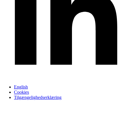
English
Cookies
Tilgængelighedserklæring