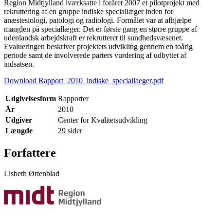
Region Midtjylland iværksatte i foråret 2007 et pilotprojekt med
rekruttering af en gruppe indiske speciallæger inden for
anæstesiologi, patologi og radiologi. Formålet var at afhjælpe
manglen på speciallæger. Det er første gang en større gruppe af
udenlandsk arbejdskraft er rekrutteret til sundhedsvæsenet.
Evalueringen beskriver projektets udvikling gennem en toårig
periode samt de involverede parters vurdering af udbyttet af
indsatsen.
Download Rapport_2010_indiske_speciallaeger.pdf
Udgivelsesform
Rapporter
År
2010
Udgiver
Center for Kvalitetsudvikling
Længde
29 sider
Forfattere
Lisbeth Ørtenblad