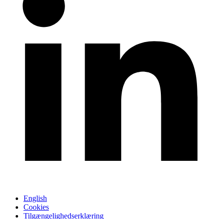
English
Cookies
Tilgængelighedserklæring