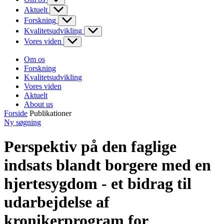
Aktuelt
Forskning
Kvalitetsudvikling
Vores viden
Om os
Forskning
Kvalitetsudvikling
Vores viden
Aktuelt
About us
Forside
Publikationer
Ny søgning
Perspektiv på den faglige
indsats blandt borgere med en
hjertesygdom - et bidrag til
udarbejdelse af
kronikerprogram for