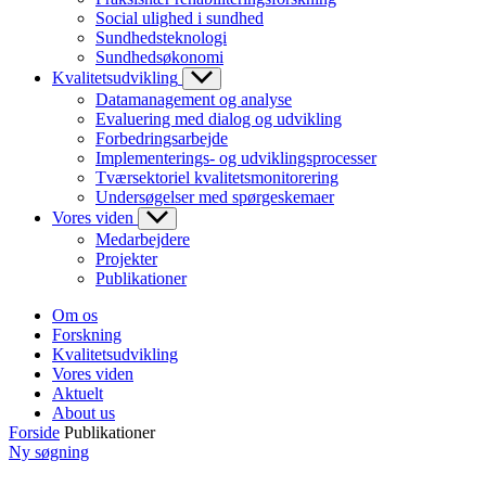
Social ulighed i sundhed
Sundhedsteknologi
Sundhedsøkonomi
Kvalitetsudvikling
Datamanagement og analyse
Evaluering med dialog og udvikling
Forbedringsarbejde
Implementerings- og udviklingsprocesser
Tværsektoriel kvalitetsmonitorering
Undersøgelser med spørgeskemaer
Vores viden
Medarbejdere
Projekter
Publikationer
Om os
Forskning
Kvalitetsudvikling
Vores viden
Aktuelt
About us
Forside
Publikationer
Ny søgning