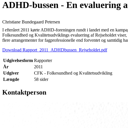
ADHD-bussen - En evaluering a
Christiane Bundegaard Petersen
I efteråret 2011 kørte ADHD-foreningen rundt i landet med en kamp
Folkesundhed og Kvalitetsudviklings evaluering af Rejseholdet viser, at
flere arrangementer for fagprofessionelle end forventet og samtidig h
Download Rapport_2011_ADHDbussen_Rejseholdet.pdf
Udgivelsesform
Rapporter
År
2011
Udgiver
CFK - Folkesundhed og Kvalitetsudvikling
Længde
58 sider
Kontaktperson