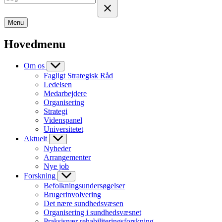
Menu
Hovedmenu
Om os
Fagligt Strategisk Råd
Ledelsen
Medarbejdere
Organisering
Strategi
Videnspanel
Universitetet
Aktuelt
Nyheder
Arrangementer
Nye job
Forskning
Befolkningsundersøgelser
Brugerinvolvering
Det nære sundhedsvæsen
Organisering i sundhedsvæsnet
Praksisnær rehabiliteringsforskning