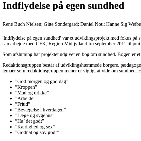
Indflydelse på egen sundhed
René Buch Nielsen; Gitte Søndergård; Daniel Noti; Hanne Sig Weibel
'Indflydelse på egen sundhed' var et udviklingsprojekt med fokus på
samarbejde med CFK, Region Midtjylland fra september 2011 til juni
Som afslutning har projektet udgivet en bog om sundhed. Bogen er et
Redaktionsgruppen består af udviklingshæmmede borgere, pædagoger og 
temaer som redaktionsgruppen mener er vigtigt at vide om sundhed. Hæ
”God morgen og god dag”
”Kroppen”
”Mad og drikke”
”Arbejde”
”Fritid”
”Bevægelse i hverdagen”
”Læge og sygehus”
”Ha’ det godt”
”Kærlighed og sex”
”Godnat og sov godt”