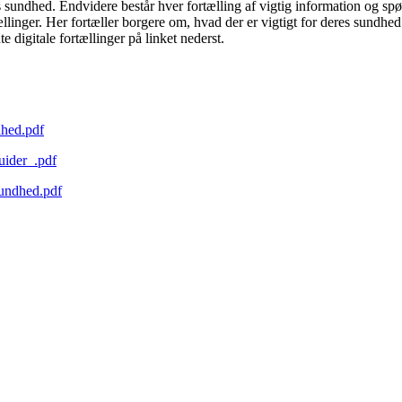
es sundhed. Endvidere består hver fortælling af vigtig information og sp
tællinger. Her fortæller borgere om, hvad der er vigtigt for deres sundhe
 digitale fortællinger på linket nederst.
hed.pdf
ider_.pdf
undhed.pdf