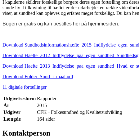
I kapitlerne skildrer forskellige borgere deres egen fortælling om der
sunde liv. I tilknytning til hæftet er der udarbejdet en række videofor
viser, at sundhed kan opleves og erfares meget forskelligt. Du kan hente
Bogen er gratis og kan bestilles her på hjemmesiden.
Download Sundhedsinformationshæfte_2015_Indflydelse_egen_sund
Download Haefte_2012_Indflydelse_paa_egen_sundhed_Sundhedsgu
Download Haefte_2013_Indflydelse_paa_egen_sundhed_Hvad_er_s
Download Folder_Sund_i_maal.pdf
11 digitale fortællinger
Udgivelsesform
Rapporter
År
2015
Udgiver
CFK - Folkesundhed og Kvalitetsudvikling
Længde
164 sider
Kontaktperson