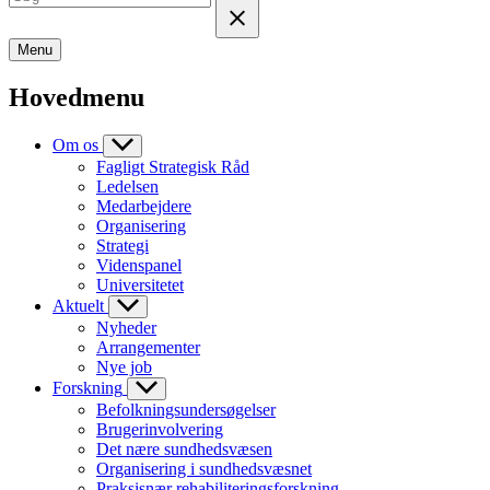
Menu
Hovedmenu
Om os
Fagligt Strategisk Råd
Ledelsen
Medarbejdere
Organisering
Strategi
Videnspanel
Universitetet
Aktuelt
Nyheder
Arrangementer
Nye job
Forskning
Befolkningsundersøgelser
Brugerinvolvering
Det nære sundhedsvæsen
Organisering i sundhedsvæsnet
Praksisnær rehabiliteringsforskning