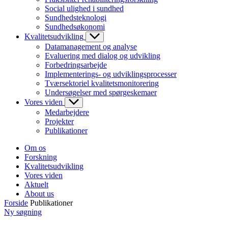
Social ulighed i sundhed
Sundhedsteknologi
Sundhedsøkonomi
Kvalitetsudvikling
Datamanagement og analyse
Evaluering med dialog og udvikling
Forbedringsarbejde
Implementerings- og udviklingsprocesser
Tværsektoriel kvalitetsmonitorering
Undersøgelser med spørgeskemaer
Vores viden
Medarbejdere
Projekter
Publikationer
Om os
Forskning
Kvalitetsudvikling
Vores viden
Aktuelt
About us
Forside
Publikationer
Ny søgning