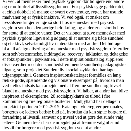
Vi ved, at mennesker med psykisk sygdom dør tidligere end andre
og er udfordret af livsstilssygdomme. For psykisk syge gælder det,
at cirka dobbelt så mange er svært overvægtige, ryger, har usunde
madvaner og er fysisk inaktive. Vi ved også, at ønsket om
livsstilsændringer er lige så stort hos mennesker med psykisk
sygdom som hos den øvrige befolkning, og at der er et stort behov
for støtte til at ændre vaner. Det er visionen at give mennesker med
psykisk sygdom ligeværdig adgang til at nærme sig både sundhed
og et aktivt, selvstændigt liv i interaktion med andre. Det bidrager
bl.a. til afstigmatisering af mennesker med psykisk sygdom. Værdier
som selvbestemmelse, inddragelse, recovery, inklusion og deltagelse
er fokuspunkter i psykiatrien. I dette inspirationskatalog suppleres
disse værdier med den sundhedsfremmende sundhedspædagogiske
tilgang, som projektet Sundere liv i socialpsykiatrien har taget
udgangspunkt i. Gennem inspirationskataloget formidles en lang
række gode, spændende og visionære eksempler på, hvordan man
ved fælles indsats kan arbejde med at fremme sundhed og trivsel
blandt mennesker med psykisk sygdom. Vi håber, at andre kan blive
inspireret af eksemplerne. 20 socialpsykiatriske tilbud i fire
kommuner og fire regionale bosteder i Midtjylland har deltaget i
projektet i perioden 2012-2015. Kataloget videregiver personales,
borgeres og lederes bedste bud på, hvordan du kan støtte borgere til
forandring af livsstil, samvær og trivsel ved at gøre det sunde valg
lettere. Gennem tre år har de arbejdet på at fremme valg af sund
livsstil for borgere med psykisk sygdom ved at ændre