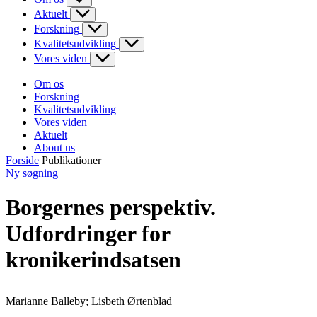
Aktuelt
Forskning
Kvalitetsudvikling
Vores viden
Om os
Forskning
Kvalitetsudvikling
Vores viden
Aktuelt
About us
Forside
Publikationer
Ny søgning
Borgernes perspektiv.
Udfordringer for
kronikerindsatsen
Marianne Balleby; Lisbeth Ørtenblad