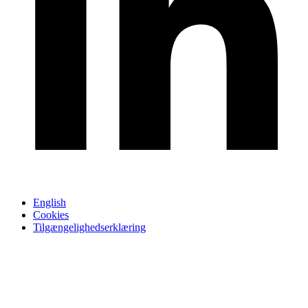
English
Cookies
Tilgængelighedserklæring