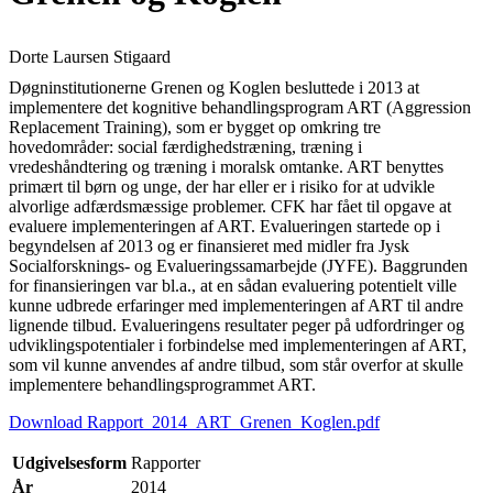
Dorte Laursen Stigaard
Døgninstitutionerne Grenen og Koglen besluttede i 2013 at
implementere det kognitive behandlingsprogram ART (Aggression
Replacement Training), som er bygget op omkring tre
hovedområder: social færdighedstræning, træning i
vredeshåndtering og træning i moralsk omtanke. ART benyttes
primært til børn og unge, der har eller er i risiko for at udvikle
alvorlige adfærdsmæssige problemer. CFK har fået til opgave at
evaluere implementeringen af ART. Evalueringen startede op i
begyndelsen af 2013 og er finansieret med midler fra Jysk
Socialforsknings- og Evalueringssamarbejde (JYFE). Baggrunden
for finansieringen var bl.a., at en sådan evaluering potentielt ville
kunne udbrede erfaringer med implementeringen af ART til andre
lignende tilbud. Evalueringens resultater peger på udfordringer og
udviklingspotentialer i forbindelse med implementeringen af ART,
som vil kunne anvendes af andre tilbud, som står overfor at skulle
implementere behandlingsprogrammet ART.
Download Rapport_2014_ART_Grenen_Koglen.pdf
Udgivelsesform
Rapporter
År
2014