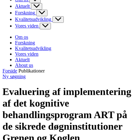
Aktuelt
Forskning
Kvalitetsudvikling
Vores viden
Om os
Forskning
Kvalitetsudvikling
Vores viden
Aktuelt
About us
Forside
Publikationer
Ny søgning
Evaluering af implementering
af det kognitive
behandlingsprogram ART på
de sikrede døgninstitutioner
Grenen og Koglen