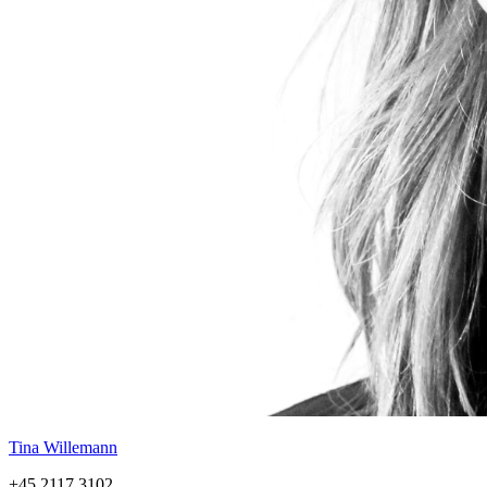
Tina Willemann
+45 2117 3102