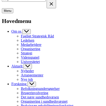
Menu
Hovedmenu
Om os
Fagligt Strategisk Råd
Ledelsen
Medarbejdere
Organisering
Strategi
Videnspanel
Universitetet
Aktuelt
Nyheder
Arrangementer
Nye job
Forskning
Befolkningsundersøgelser
Brugerinvolvering
Det nære sundhedsvæsen
Organisering i sundhedsvæsnet
Praksisnær rehabiliteringsforskning