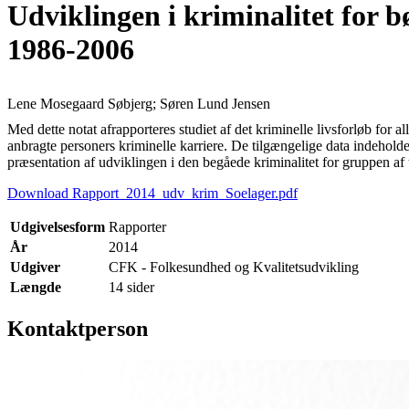
Udviklingen i kriminalitet for b
1986-2006
Lene Mosegaard Søbjerg; Søren Lund Jensen
Med dette notat afrapporteres studiet af det kriminelle livsforløb for 
anbragte personers kriminelle karriere. De tilgængelige data indehold
præsentation af udviklingen i den begåede kriminalitet for gruppen af 
Download Rapport_2014_udv_krim_Soelager.pdf
Udgivelsesform
Rapporter
År
2014
Udgiver
CFK - Folkesundhed og Kvalitetsudvikling
Længde
14 sider
Kontaktperson