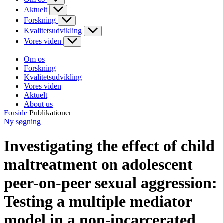
Aktuelt
Forskning
Kvalitetsudvikling
Vores viden
Om os
Forskning
Kvalitetsudvikling
Vores viden
Aktuelt
About us
Forside
Publikationer
Ny søgning
Investigating the effect of child
maltreatment on adolescent
peer-on-peer sexual aggression:
Testing a multiple mediator
model in a non-incarcerated