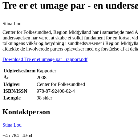
Tre er et umage par - en undersø
Stina Lou
Center for Folkesundhed, Region Midtjylland har i samarbejde med A
undersøgelsen har været at skabe et solidt fundament for en fortsat v
tolkningens vilkår og betydning i sundhedsvæsenet i Region Midtjyllan
afdække de involverede parters oplevelser med og forståelse af at delta
Download Tre er et umage par - rapport.pdf
Udgivelsesform
Rapporter
År
2008
Udgiver
Center for Folkesundhed
ISBN/ISSN
978-87-92400-02-4
Længde
98 sider
Kontaktperson
Stina Lou
+45 7841 4364