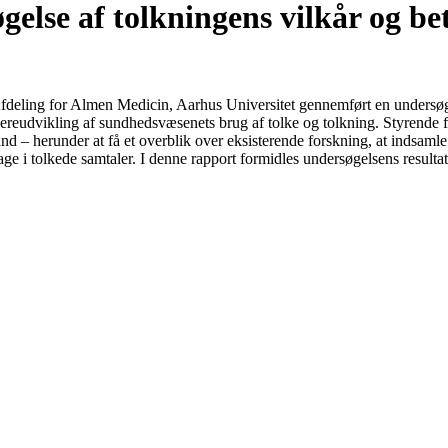
gelse af tolkningens vilkår og b
fdeling for Almen Medicin, Aarhus Universitet gennemført en undersø
idereudvikling af sundhedsvæsenets brug af tolke og tolkning. Styrende
d – herunder at få et overblik over eksisterende forskning, at indsamle
ge i tolkede samtaler. I denne rapport formidles undersøgelsens resultat