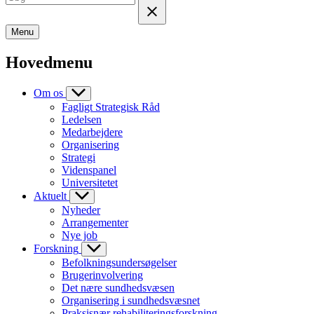
Menu
Hovedmenu
Om os
Fagligt Strategisk Råd
Ledelsen
Medarbejdere
Organisering
Strategi
Videnspanel
Universitetet
Aktuelt
Nyheder
Arrangementer
Nye job
Forskning
Befolkningsundersøgelser
Brugerinvolvering
Det nære sundhedsvæsen
Organisering i sundhedsvæsnet
Praksisnær rehabiliteringsforskning