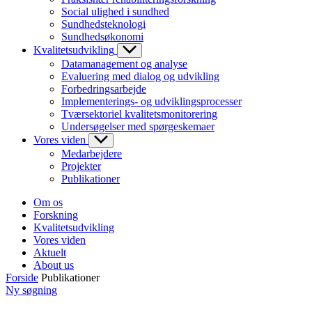
Social ulighed i sundhed
Sundhedsteknologi
Sundhedsøkonomi
Kvalitetsudvikling
Datamanagement og analyse
Evaluering med dialog og udvikling
Forbedringsarbejde
Implementerings- og udviklingsprocesser
Tværsektoriel kvalitetsmonitorering
Undersøgelser med spørgeskemaer
Vores viden
Medarbejdere
Projekter
Publikationer
Om os
Forskning
Kvalitetsudvikling
Vores viden
Aktuelt
About us
Forside
Publikationer
Ny søgning