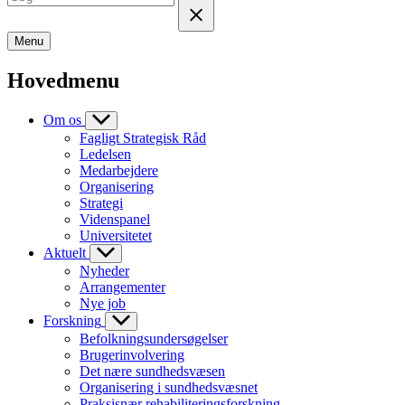
Menu
Hovedmenu
Om os
Fagligt Strategisk Råd
Ledelsen
Medarbejdere
Organisering
Strategi
Videnspanel
Universitetet
Aktuelt
Nyheder
Arrangementer
Nye job
Forskning
Befolkningsundersøgelser
Brugerinvolvering
Det nære sundhedsvæsen
Organisering i sundhedsvæsnet
Praksisnær rehabiliteringsforskning