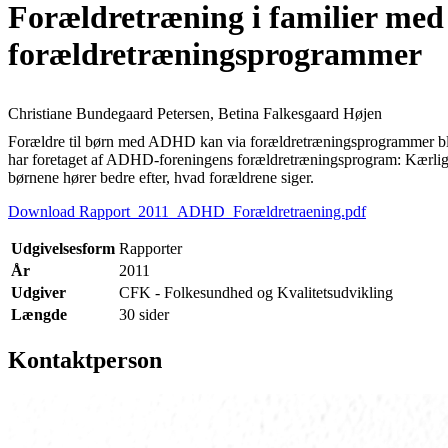
Forældretræning i familier me
forældretræningsprogrammer
Christiane Bundegaard Petersen, Betina Falkesgaard Højen
Forældre til børn med ADHD kan via forældretræningsprogrammer blive 
har foretaget af ADHD-foreningens forældretræningsprogram: Kærlighed 
børnene hører bedre efter, hvad forældrene siger.
Download Rapport_2011_ADHD_Forældretraening.pdf
Udgivelsesform
Rapporter
År
2011
Udgiver
CFK - Folkesundhed og Kvalitetsudvikling
Længde
30 sider
Kontaktperson