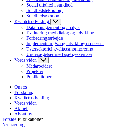
Social ulighed i sundhed
Sundhedsteknologi
Sundhedsøkonomi
Kvalitetsudvikling
Datamanagement og analyse
Evaluering med dialog og udvikling
Forbedringsarbejde
Implementerings- og udviklingsprocesser
Tværsektoriel kvalitetsmonitorering
Undersøgelser med spørgeskemaer
Vores viden
Medarbejdere
Projekter
Publikationer
Om os
Forskning
Kvalitetsudvikling
Vores viden
Aktuelt
About us
Forside
Publikationer
Ny søgning