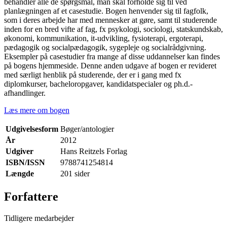
behandler alle de spørgsmål, man skal forholde sig til ved
planlægningen af et casestudie. Bogen henvender sig til fagfolk,
som i deres arbejde har med mennesker at gøre, samt til studerende
inden for en bred vifte af fag, fx psykologi, sociologi, statskundskab,
økonomi, kommunikation, it-udvikling, fysioterapi, ergoterapi,
pædagogik og socialpædagogik, sygepleje og socialrådgivning.
Eksempler på casestudier fra mange af disse uddannelser kan findes
på bogens hjemmeside. Denne anden udgave af bogen er revideret
med særligt henblik på studerende, der er i gang med fx
diplomkurser, bacheloropgaver, kandidatspecialer og ph.d.-
afhandlinger.
Læs mere om bogen
Udgivelsesform
Bøger/antologier
År
2012
Udgiver
Hans Reitzels Forlag
ISBN/ISSN
9788741254814
Længde
201 sider
Forfattere
Tidligere medarbejder