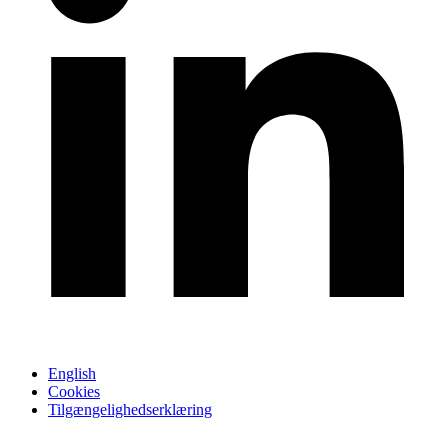
English
Cookies
Tilgængelighedserklæring