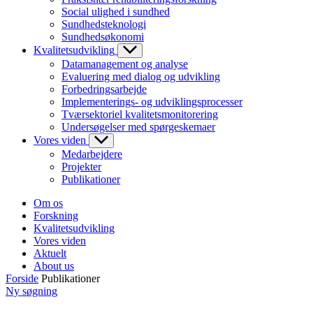
Social ulighed i sundhed
Sundhedsteknologi
Sundhedsøkonomi
Kvalitetsudvikling
Datamanagement og analyse
Evaluering med dialog og udvikling
Forbedringsarbejde
Implementerings- og udviklingsprocesser
Tværsektoriel kvalitetsmonitorering
Undersøgelser med spørgeskemaer
Vores viden
Medarbejdere
Projekter
Publikationer
Om os
Forskning
Kvalitetsudvikling
Vores viden
Aktuelt
About us
Forside
Publikationer
Ny søgning