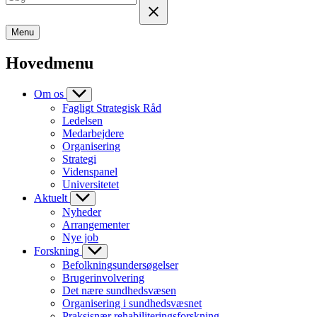
Menu
Hovedmenu
Om os
Fagligt Strategisk Råd
Ledelsen
Medarbejdere
Organisering
Strategi
Videnspanel
Universitetet
Aktuelt
Nyheder
Arrangementer
Nye job
Forskning
Befolkningsundersøgelser
Brugerinvolvering
Det nære sundhedsvæsen
Organisering i sundhedsvæsnet
Praksisnær rehabiliteringsforskning