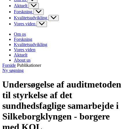
Aktuelt
Forskning
Kvalitetsudvikling
Vores viden
Om os
Forskning
Kvalitetsudvikling
Vores viden
Aktuelt
About us
Forside
Publikationer
Ny søgning
Undersøgelse af auditmetoden
til styrkelse af det
sundhedsfaglige samarbejde i
Silkeborgklyngen - borgere
med KOL