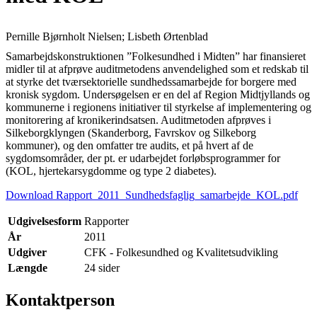
Pernille Bjørnholt Nielsen; Lisbeth Ørtenblad
Samarbejdskonstruktionen ”Folkesundhed i Midten” har finansieret
midler til at afprøve auditmetodens anvendelighed som et redskab til
at styrke det tværsektorielle sundhedssamarbejde for borgere med
kronisk sygdom. Undersøgelsen er en del af Region Midtjyllands og
kommunerne i regionens initiativer til styrkelse af implementering og
monitorering af kronikerindsatsen. Auditmetoden afprøves i
Silkeborgklyngen (Skanderborg, Favrskov og Silkeborg
kommuner), og den omfatter tre audits, et på hvert af de
sygdomsområder, der pt. er udarbejdet forløbsprogrammer for
(KOL, hjertekarsygdomme og type 2 diabetes).
Download Rapport_2011_Sundhedsfaglig_samarbejde_KOL.pdf
Udgivelsesform
Rapporter
År
2011
Udgiver
CFK - Folkesundhed og Kvalitetsudvikling
Længde
24 sider
Kontaktperson