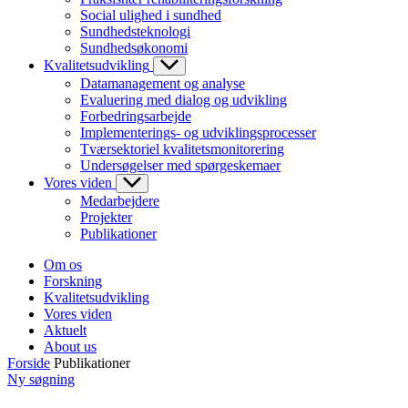
Social ulighed i sundhed
Sundhedsteknologi
Sundhedsøkonomi
Kvalitetsudvikling
Datamanagement og analyse
Evaluering med dialog og udvikling
Forbedringsarbejde
Implementerings- og udviklingsprocesser
Tværsektoriel kvalitetsmonitorering
Undersøgelser med spørgeskemaer
Vores viden
Medarbejdere
Projekter
Publikationer
Om os
Forskning
Kvalitetsudvikling
Vores viden
Aktuelt
About us
Forside
Publikationer
Ny søgning