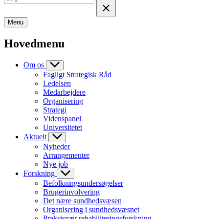
Menu
Hovedmenu
Om os
Fagligt Strategisk Råd
Ledelsen
Medarbejdere
Organisering
Strategi
Videnspanel
Universitetet
Aktuelt
Nyheder
Arrangementer
Nye job
Forskning
Befolkningsundersøgelser
Brugerinvolvering
Det nære sundhedsvæsen
Organisering i sundhedsvæsnet
Praksisnær rehabiliteringsforskning