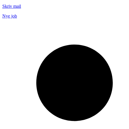
Skriv mail
Nye job