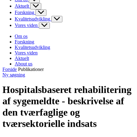
Aktuelt
Forskning
Kvalitetsudvikling
Vores viden
Om os
Forskning
Kvalitetsudvikling
Vores viden
Aktuelt
About us
Forside
Publikationer
Ny søgning
Hospitalsbaseret rehabilitering
af sygemeldte - beskrivelse af
den tværfaglige og
tværsektorielle indsats