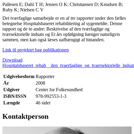
Pallesen E; Dahl T H; Jensen O K; Christiansen D; Knudsen B;
Ruby K; Nielsen C V
Det tværfaglige samarbejde er en af tre rapporter under den fælles
betegnelse Hospitalsbaseret rehabilitering af sygemeldte. Denne
rapport og de to andre: Beskrivelse af den tværfaglige og
tværsektorielle indsats og Et års opfølgning hænger naturligvis
sammen, men kan også læses uafhængigt af hinanden.
Link til projektet bag publikationen
Download
Hospitalsbaseret_rehab__den_tvaerfaglige_og_tvaersektorielle_indsat
Udgivelsesform
Rapporter
År
2008
Udgiver
Center for Folkesundhed
ISBN/ISSN
978-992553-1-3
Længde
46 sider
Kontaktperson