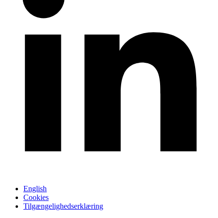
English
Cookies
Tilgængelighedserklæring