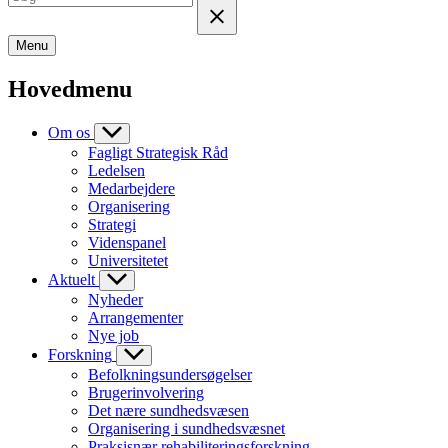
Menu
Hovedmenu
Om os
Fagligt Strategisk Råd
Ledelsen
Medarbejdere
Organisering
Strategi
Videnspanel
Universitetet
Aktuelt
Nyheder
Arrangementer
Nye job
Forskning
Befolkningsundersøgelser
Brugerinvolvering
Det nære sundhedsvæsen
Organisering i sundhedsvæsnet
Praksisnær rehabiliteringsforskning