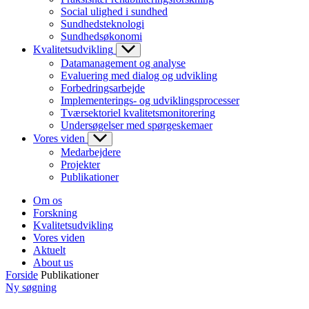
Social ulighed i sundhed
Sundhedsteknologi
Sundhedsøkonomi
Kvalitetsudvikling
Datamanagement og analyse
Evaluering med dialog og udvikling
Forbedringsarbejde
Implementerings- og udviklingsprocesser
Tværsektoriel kvalitetsmonitorering
Undersøgelser med spørgeskemaer
Vores viden
Medarbejdere
Projekter
Publikationer
Om os
Forskning
Kvalitetsudvikling
Vores viden
Aktuelt
About us
Forside
Publikationer
Ny søgning