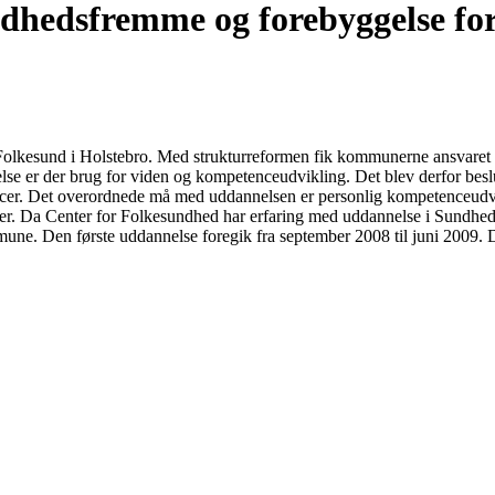
ndhedsfremme og forebyggelse fo
olkesund i Holstebro. Med strukturreformen fik kommunerne ansvaret f
e er der brug for viden og kompetenceudvikling. Det blev derfor beslut
cer. Det overordnede må med uddannelsen er personlig kompetenceudvi
ger. Da Center for Folkesundhed har erfaring med uddannelse i Sundhed
une. Den første uddannelse foregik fra september 2008 til juni 2009. De