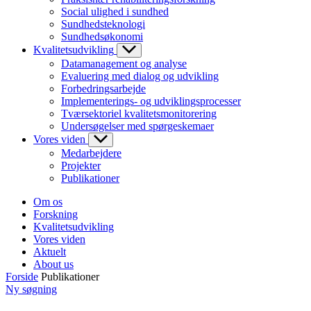
Social ulighed i sundhed
Sundhedsteknologi
Sundhedsøkonomi
Kvalitetsudvikling
Datamanagement og analyse
Evaluering med dialog og udvikling
Forbedringsarbejde
Implementerings- og udviklingsprocesser
Tværsektoriel kvalitetsmonitorering
Undersøgelser med spørgeskemaer
Vores viden
Medarbejdere
Projekter
Publikationer
Om os
Forskning
Kvalitetsudvikling
Vores viden
Aktuelt
About us
Forside
Publikationer
Ny søgning