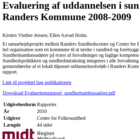
Evaluering af uddannelsen i su
Randers Kommune 2008-2009
Kirsten Vinther-Jensen; Ellen Aavad Holm.
Et samarbejdsprojekt mellem Randers Sundhedscenter og Center for F
hel organisation som en kommune til at tænke i sundhed og forebyggels
Sundhedsambassadører på tværs af forvaltninger og faglige kompeten
Sundhedspolitikken og sundhedstænkning integreres i alle forvaltnin
gennemførelse af et lokalt tilpasset uddannelsesforløb i Randers Komm
rapport.
Link til projektet bag publikationen
Download Evalueringsrapport_sundhedsambassadoer.pdf
Udgivelsesform
Rapporter
År
2010
Udgiver
Center for Folkesundhed
Længde
44 sider