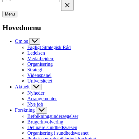
Menu
Hovedmenu
Om os
Fagligt Strategisk Råd
Ledelsen
Medarbejdere
Organisering
Strategi
Videnspanel
Universitetet
Aktuelt
Nyheder
Arrangementer
Nye job
Forskning
Befolkningsundersøgelser
Brugerinvolvering
Det nære sundhedsvæsen
Organisering i sundhedsvæsnet
Praksisnær rehabiliteringsforskning