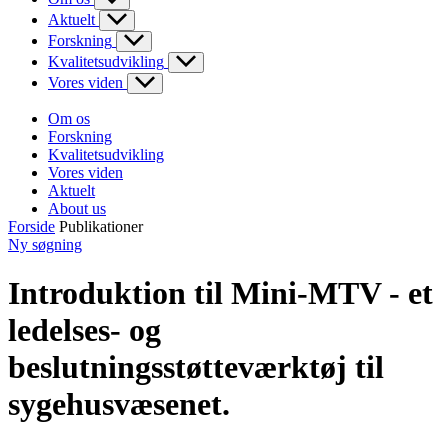
Aktuelt
Forskning
Kvalitetsudvikling
Vores viden
Om os
Forskning
Kvalitetsudvikling
Vores viden
Aktuelt
About us
Forside
Publikationer
Ny søgning
Introduktion til Mini-MTV - et
ledelses- og
beslutningsstøtteværktøj til
sygehusvæsenet.