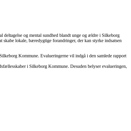
ial deltagelse og mental sundhed blandt unge og ældre i Silkeborg
at skabe lokale, bæredygtige forandringer, der kan styrke indsatsen
n i Silkeborg Kommune. Evalueringerne vil indgå i den samlede rapport
åltidsfællesskaber i Silkeborg Kommune. Desuden belyser evalueringen,