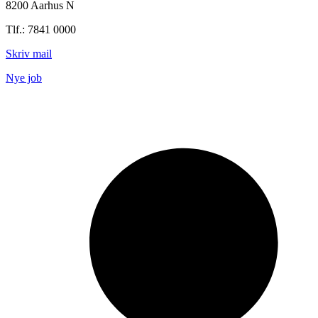
8200 Aarhus N
Tlf.: 7841 0000
Skriv mail
Nye job