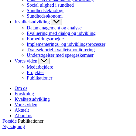
Social ulighed i sundhed
Sundhedsteknologi
Sundhedsøkonomi
Kvalitetsudvikling
Datamanagement og analyse
Evaluering med dialog og udvikling
Forbedringsarbejde
Implementerings- og udviklingsprocesser
Tværsektoriel kvalitetsmonitorering
Undersøgelser med spørgeskemaer
Vores viden
Medarbejdere
Projekter
Publikationer
Om os
Forskning
Kvalitetsudvikling
Vores viden
Aktuelt
About us
Forside
Publikationer
Ny søgning