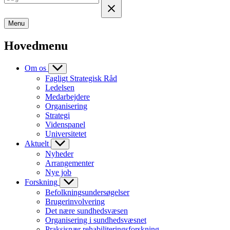
Menu
Hovedmenu
Om os
Fagligt Strategisk Råd
Ledelsen
Medarbejdere
Organisering
Strategi
Videnspanel
Universitetet
Aktuelt
Nyheder
Arrangementer
Nye job
Forskning
Befolkningsundersøgelser
Brugerinvolvering
Det nære sundhedsvæsen
Organisering i sundhedsvæsnet
Praksisnær rehabiliteringsforskning