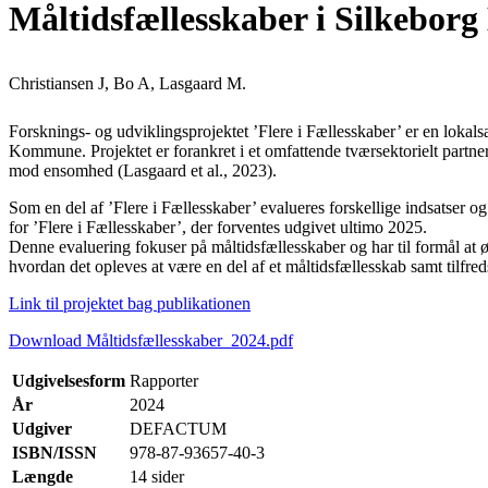
Måltidsfællesskaber i Silkebo
Christiansen J, Bo A, Lasgaard M.
Forsknings- og udviklingsprojektet ’Flere i Fællesskaber’ er en loka
Kommune. Projektet er forankret i et omfattende tværsektorielt partner
mod ensomhed (Lasgaard et al., 2023).
Som en del af ’Flere i Fællesskaber’ evalueres forskellige indsatser o
for ’Flere i Fællesskaber’, der forventes udgivet ultimo 2025.
Denne evaluering fokuser på måltidsfællesskaber og har til formål at 
hvordan det opleves at være en del af et måltidsfællesskab samt tilfre
Link til projektet bag publikationen
Download Måltidsfællesskaber_2024.pdf
Udgivelsesform
Rapporter
År
2024
Udgiver
DEFACTUM
ISBN/ISSN
978-87-93657-40-3
Længde
14 sider