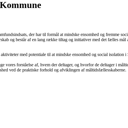
rg Kommune
lsamfundsindsats, der har til formål at mindske ensomhed og fremme soc
skab og består af en lang række tiltag og initiativer med det fælles mål 
g aktiviteter med potentiale til at mindske ensomhed og social isolatio
øge vores forståelse af, hvem der deltager, og hvorfor de deltager i m
dshed ved de praktiske forhold og afviklingen af måltidsfællesskaberne.