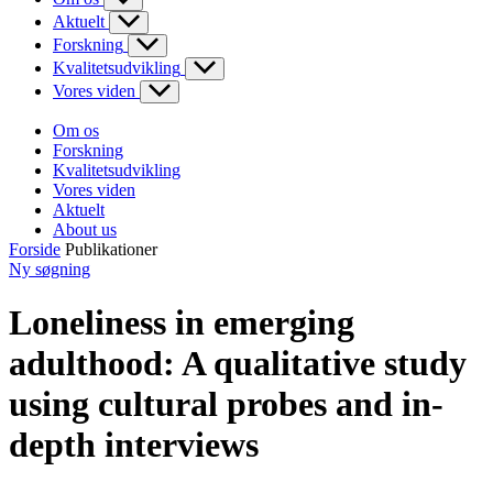
Aktuelt
Forskning
Kvalitetsudvikling
Vores viden
Om os
Forskning
Kvalitetsudvikling
Vores viden
Aktuelt
About us
Forside
Publikationer
Ny søgning
Loneliness in emerging
adulthood: A qualitative study
using cultural probes and in-
depth interviews