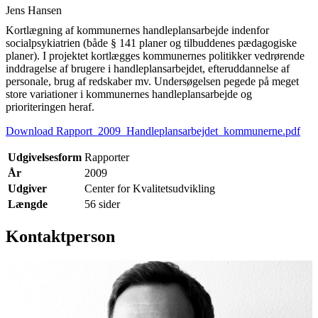
Jens Hansen
Kortlægning af kommunernes handleplansarbejde indenfor
socialpsykiatrien (både § 141 planer og tilbuddenes pædagogiske
planer). I projektet kortlægges kommunernes politikker vedrørende
inddragelse af brugere i handleplansarbejdet, efteruddannelse af
personale, brug af redskaber mv. Undersøgelsen pegede på meget
store variationer i kommunernes handleplansarbejde og
prioriteringen heraf.
Download Rapport_2009_Handleplansarbejdet_kommunerne.pdf
Udgivelsesform
Rapporter
År
2009
Udgiver
Center for Kvalitetsudvikling
Længde
56 sider
Kontaktperson