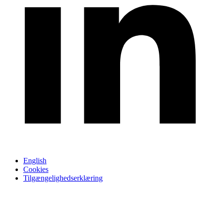
English
Cookies
Tilgængelighedserklæring