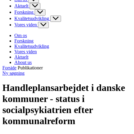
Aktuelt
Forskning
Kvalitetsudvikling
Vores viden
Om os
Forskning
Kvalitetsudvikling
Vores viden
Aktuelt
About us
Forside
Publikationer
Ny søgning
Handleplansarbejdet i danske
kommuner - status i
socialpsykiatrien efter
kommunalreform