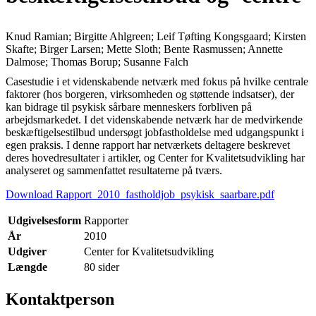
Knud Ramian; Birgitte Ahlgreen; Leif Tøfting Kongsgaard; Kirsten
Skafte; Birger Larsen; Mette Sloth; Bente Rasmussen; Annette
Dalmose; Thomas Borup; Susanne Falch
Casestudie i et videnskabende netværk med fokus på hvilke centrale
faktorer (hos borgeren, virksomheden og støttende indsatser), der
kan bidrage til psykisk sårbare menneskers forbliven på
arbejdsmarkedet. I det videnskabende netværk har de medvirkende
beskæftigelsestilbud undersøgt jobfastholdelse med udgangspunkt i
egen praksis. I denne rapport har netværkets deltagere beskrevet
deres hovedresultater i artikler, og Center for Kvalitetsudvikling har
analyseret og sammenfattet resultaterne på tværs.
Download Rapport_2010_fastholdjob_psykisk_saarbare.pdf
Udgivelsesform
Rapporter
År
2010
Udgiver
Center for Kvalitetsudvikling
Længde
80 sider
Kontaktperson