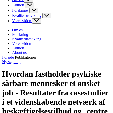
Aktuelt
Forskning
Kvalitetsudvikling
Vores viden
Om os
Forskning
Kvalitetsudvikling
Vores viden
Aktuelt
About us
Forside
Publikationer
Ny søgning
Hvordan fastholder psykiske
sårbare mennesker et ønsket
job - Resultater fra casestudier
i et videnskabende netværk af
beskæftigelsestilbud og -centre