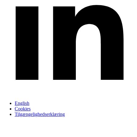
English
Cookies
Tilgængelighedserklæring