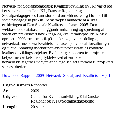
Netværk for Socialpædagogisk Kvalitetsudvikling (NSK) var et led
i et samarbejde mellem KL, Danske Regioner og
Socialpædagogernes Landsforbund om vidensdeling i forhold til
socialpædagogisk praksis. Samarbejdet mundede bl.a. ud i
etableringen af Den Sociale Kvalitetsdatabase i 2005. Den
webbaserede database muliggjorde indsamling og spredning af
viden om praksisnært udviklings- og kvalitetsarbejde. NSK blev
oprettet i 2008 med henblik på at sikre øget vidensdeling og
netværksdannelse via Kvalitetsdatabasen på tværs af forvaltninger
og tilbud. Samtidig indebar netværket processtøtte til konkrete
kvalitetsudviklingsprojekter. Evalueringsrapporten fra projektet
belyser netværkets målopfyldelse ved at vurdere
netværksdeltagernes udbytte af deltagelsen set i forhold til projektets
succeskriterier.
Download Rapport_2009_Netvaerk_Socialpaed_Kvalitetsudv.pdf
Udgivelsesform
Rapporter
År
2009
Udgiver
Center for Kvalitetsudvikling/KL/Danske
Regioner og KTO/Socialpædagogerne
Længde
20 sider