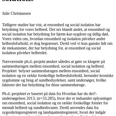
Julie Christiansen
Tidligere studier har vist, at ensomhed og social isolation har
betydning for vores helbred. Det ses blandt andet, at ensomhed og
social isolation har betydning for hjerte-kar-sygdom og tidlig død.
Vores viden om, hvordan ensomhed og isolation påvirker andre
helbredsforhold, er dog begrænset. Dertil ved vi kun ganske lidt om
de mekanismer, der har betydning for, at ensomhed og social
isolation påvirker helbredet.
Nærværende ph.d.-projekt ønsker således at gøre os klogere på
sammenhængen mellem ensomhed, social isolation og helbred.
Projektet belyser sammenhængen mellem ensomhed, social
isolation og en række forskellige helbredsforhold, herunder kroniske
sygdomme og brug af sundhedsydelser, samt undersøger, hvilke
faktorer der har betydning for disse sammenhænge.
Ph.d.-projektet er baseret på data fra Hvordan har du det?-
undersøgelsen 2013, (n=33.285), hvor der er indsamlet oplysninger
om ensomhed, social isolation og en række forskellige former for
mentalt helbred og sundhedsvaner. Dertil anvendes data fra
sygesikringsregisteret og landspatientregisteret, hvori der indgår