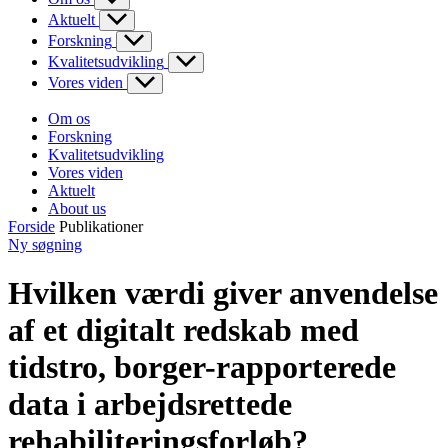
Aktuelt
Forskning
Kvalitetsudvikling
Vores viden
Om os
Forskning
Kvalitetsudvikling
Vores viden
Aktuelt
About us
Forside
Publikationer
Ny søgning
Hvilken værdi giver anvendelse
af et digitalt redskab med
tidstro, borger-rapporterede
data i arbejdsrettede
rehabiliteringsforløb?