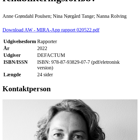
Anne Grøndahl Poulsen; Nina Nørgård Tange; Nanna Rolving
Download AW - MIRA-App rapport 020522.pdf
Udgivelsesform
Rapporter
År
2022
Udgiver
DEFACTUM
ISBN/ISSN
ISBN: 978-87-93829-07-7 (pdf/eletronisk
version)
Længde
24 sider
Kontaktperson