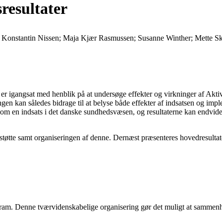
resultater
 Konstantin Nissen; Maja Kjær Rasmussen; Susanne Winther; Mette Sko
r igangsat med henblik på at undersøge effekter og virkninger af Aktiv 
gen kan således bidrage til at belyse både effekter af indsatsen og impl
 som en indsats i det danske sundhedsvæsen, og resultaterne kan endvider
støtte samt organiseringen af denne. Dernæst præsenteres hovedresultat
am. Denne tværvidenskabelige organisering gør det muligt at sammenho