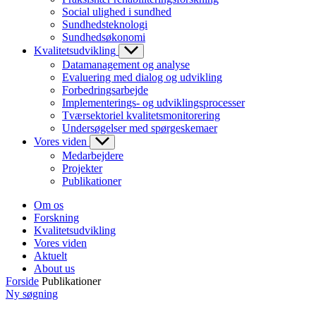
Social ulighed i sundhed
Sundhedsteknologi
Sundhedsøkonomi
Kvalitetsudvikling
Datamanagement og analyse
Evaluering med dialog og udvikling
Forbedringsarbejde
Implementerings- og udviklingsprocesser
Tværsektoriel kvalitetsmonitorering
Undersøgelser med spørgeskemaer
Vores viden
Medarbejdere
Projekter
Publikationer
Om os
Forskning
Kvalitetsudvikling
Vores viden
Aktuelt
About us
Forside
Publikationer
Ny søgning