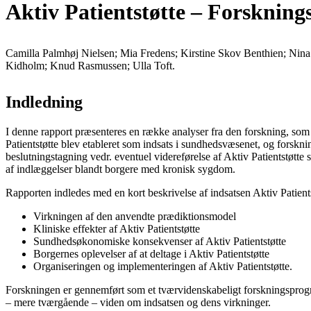
Aktiv Patientstøtte – Forsknings
Camilla Palmhøj Nielsen; Mia Fredens; Kirstine Skov Benthien; Nina
Kidholm; Knud Rasmussen; Ulla Toft.
Indledning
I denne rapport præsenteres en række analyser fra den forskning, som e
Patientstøtte blev etableret som indsats i sundhedsvæsenet, og forsknin
beslutningstagning vedr. eventuel videreførelse af Aktiv Patientstøtte
af indlæggelser blandt borgere med kronisk sygdom.
Rapporten indledes med en kort beskrivelse af indsatsen Aktiv Patient
Virkningen af den anvendte prædiktionsmodel
Kliniske effekter af Aktiv Patientstøtte
Sundhedsøkonomiske konsekvenser af Aktiv Patientstøtte
Borgernes oplevelser af at deltage i Aktiv Patientstøtte
Organiseringen og implementeringen af Aktiv Patientstøtte.
Forskningen er gennemført som et tværvidenskabeligt forskningsprogr
– mere tværgående – viden om indsatsen og dens virkninger.