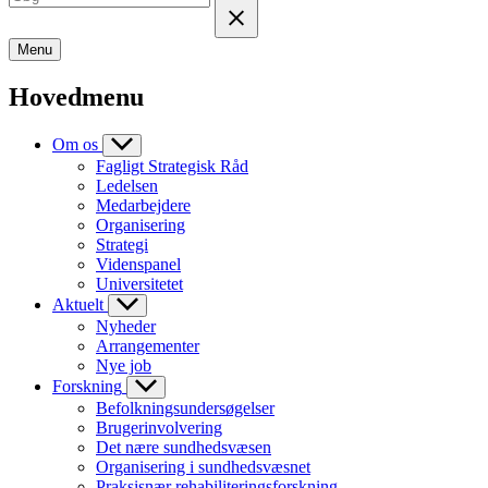
Menu
Hovedmenu
Om os
Fagligt Strategisk Råd
Ledelsen
Medarbejdere
Organisering
Strategi
Videnspanel
Universitetet
Aktuelt
Nyheder
Arrangementer
Nye job
Forskning
Befolkningsundersøgelser
Brugerinvolvering
Det nære sundhedsvæsen
Organisering i sundhedsvæsnet
Praksisnær rehabiliteringsforskning