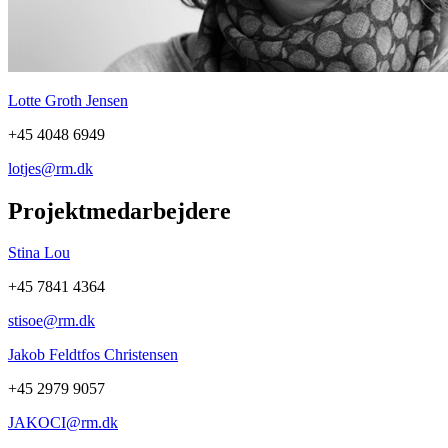
Lotte Groth Jensen
+45 4048 6949
lotjes@rm.dk
Projektmedarbejdere
Stina Lou
+45 7841 4364
stisoe@rm.dk
Jakob Feldtfos Christensen
+45 2979 9057
JAKOCI@rm.dk