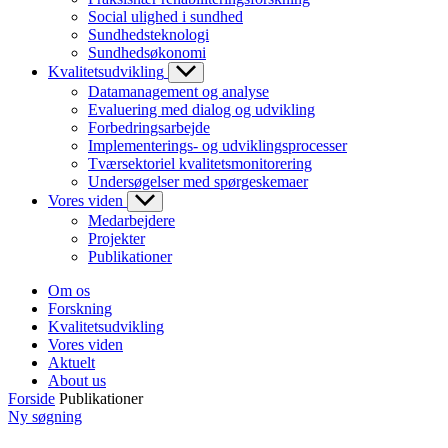
Social ulighed i sundhed
Sundhedsteknologi
Sundhedsøkonomi
Kvalitetsudvikling
Datamanagement og analyse
Evaluering med dialog og udvikling
Forbedringsarbejde
Implementerings- og udviklingsprocesser
Tværsektoriel kvalitetsmonitorering
Undersøgelser med spørgeskemaer
Vores viden
Medarbejdere
Projekter
Publikationer
Om os
Forskning
Kvalitetsudvikling
Vores viden
Aktuelt
About us
Forside
Publikationer
Ny søgning