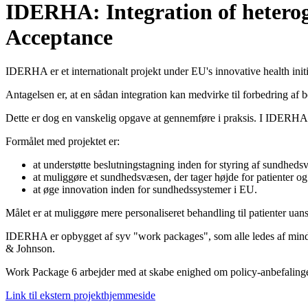
IDERHA: Integration of hetero
Acceptance
IDERHA er et internationalt projekt under EU's innovative health init
Antagelsen er, at en sådan integration kan medvirke til forbedring af
Dette er dog en vanskelig opgave at gennemføre i praksis. I IDERHA u
Formålet med projektet er:
at understøtte beslutningstagning inden for styring af sundhed
at muliggøre et sundhedsvæsen, der tager højde for patienter o
at øge innovation inden for sundhedssystemer i EU.
Målet er at muliggøre mere personaliseret behandling til patienter u
IDERHA er opbygget af syv "work packages", som alle ledes af mind
& Johnson.
Work Package 6 arbejder med at skabe enighed om policy-anbefalinger i
Link til ekstern projekthjemmeside