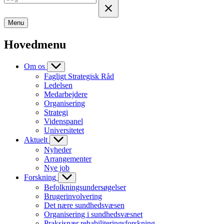
Menu
Hovedmenu
Om os
Fagligt Strategisk Råd
Ledelsen
Medarbejdere
Organisering
Strategi
Videnspanel
Universitetet
Aktuelt
Nyheder
Arrangementer
Nye job
Forskning
Befolkningsundersøgelser
Brugerinvolvering
Det nære sundhedsvæsen
Organisering i sundhedsvæsnet
Praksisnær rehabiliteringsforskning