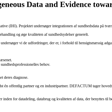
geneous Data and Evidence towa
iative (IHI). Projektet undersøger integrationen af sundhedsdata på tvæ
 behandling og øge kvaliteten af sundhedsydelser generelt.
ndersøger vi de udfordringer, der er, i forhold til hensigtsmæssig adg
svæsenet.
g sundhedsprofessionelles behov.
anset deres diagnose.
st én offentlig partner og en industripartner. DEFACTUM tager hoved
nden for datadeling, databrug og kvaliteten af data, der benyttes til 