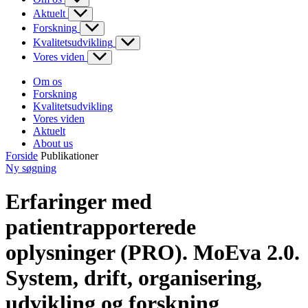
Aktuelt
Forskning
Kvalitetsudvikling
Vores viden
Om os
Forskning
Kvalitetsudvikling
Vores viden
Aktuelt
About us
Forside
Publikationer
Ny søgning
Erfaringer med
patientrapporterede
oplysninger (PRO). MoEva 2.0.
System, drift, organisering,
udvikling og forskning