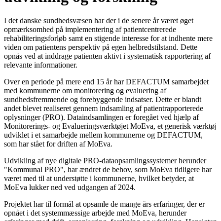
I det danske sundhedsvæsen har der i de senere år været øget
opmærksomhed på implementering af patientcentrerede
rehabiliteringsforløb samt en stigende interesse for at indhente mere
viden om patientens perspektiv på egen helbredstilstand. Dette
opnås ved at inddrage patienten aktivt i systematisk rapportering af
relevante informationer.
Over en periode på mere end 15 år har DEFACTUM samarbejdet
med kommunerne om monitorering og evaluering af
sundhedsfremmende og forebyggende indsatser. Dette er blandt
andet blevet realiseret gennem indsamling af patientrapporterede
oplysninger (PRO). Dataindsamlingen er foregået ved hjælp af
Monitorerings- og Evalueringsværktøjet MoEva, et generisk værktøj
udviklet i et samarbejde mellem kommunerne og DEFACTUM,
som har stået for driften af MoEva.
Udvikling af nye digitale PRO-dataopsamlingssystemer herunder
"Kommunal PRO", har ændret de behov, som MoEva tidligere har
været med til at understøtte i kommunerne, hvilket betyder, at
MoEva lukker ned ved udgangen af 2024.
Projektet har til formål at opsamle de mange års erfaringer, der er
opnået i det systemmæssige arbejde med MoEva, herunder