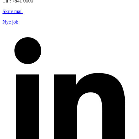
Tlf.: 7841 0000
Skriv mail
Nye job