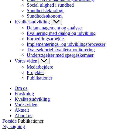
Social ulighed i sundhed
Sundhedsteknologi
Sundhedsøkonomi
Kvalitetsudvikling
Datamanagement og analyse
Evaluering med dialog og udvikling
Forbedringsarbejde
Implementerings- og udviklingsprocesser
Tværsektoriel kvalitetsmonitorering
Undersøgelser med spørgeskemaer
Vores viden
Medarbejdere
Projekter
Publikationer
Om os
Forskning
Kvalitetsudvikling
Vores viden
Aktuelt
About us
Forside
Publikationer
Ny søgning