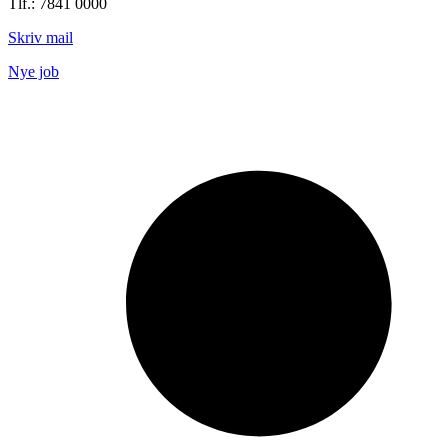
Tlf.: 7841 0000
Skriv mail
Nye job