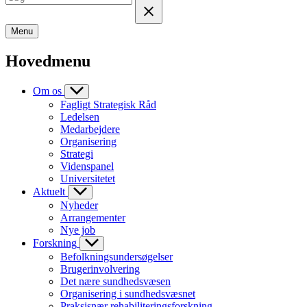
Menu
Hovedmenu
Om os
Fagligt Strategisk Råd
Ledelsen
Medarbejdere
Organisering
Strategi
Videnspanel
Universitetet
Aktuelt
Nyheder
Arrangementer
Nye job
Forskning
Befolkningsundersøgelser
Brugerinvolvering
Det nære sundhedsvæsen
Organisering i sundhedsvæsnet
Praksisnær rehabiliteringsforskning