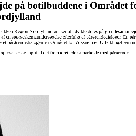
jde på botilbuddene i Området 
rdjylland
akke i Region Nordjylland ønsker at udvikle deres pårørendesamarb
 af en spørgeskemaundersøgelse efterfulgt af pårørendedialoger. En på
eret pårørendedialogerne i Området for Voksne med Udviklingshæmni
oplevelser og input til det fremadrettede samarbejde med pårørende.